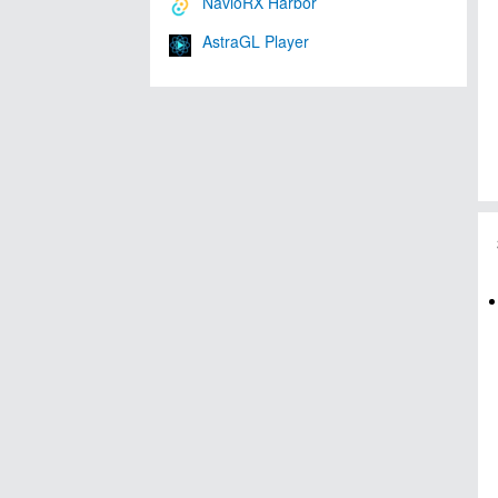
NavioRX Harbor
AstraGL Player