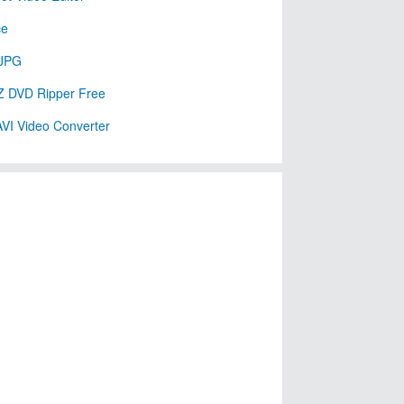
ce
 JPG
 DVD Ripper Free
AVI Video Converter