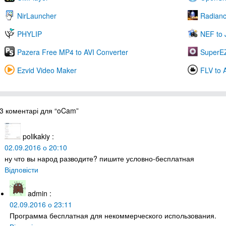
NirLauncher
Radian
PHYLIP
NEF to
Pazera Free MP4 to AVI Converter
SuperEZ
Ezvid Video Maker
FLV to 
3 коментарі для “oCam”
polikakiy
:
02.09.2016 о 20:10
ну что вы народ разводите? пишите условно-бесплатная
Відповісти
admin
:
02.09.2016 о 23:11
Программа бесплатная для некоммерческого использования.