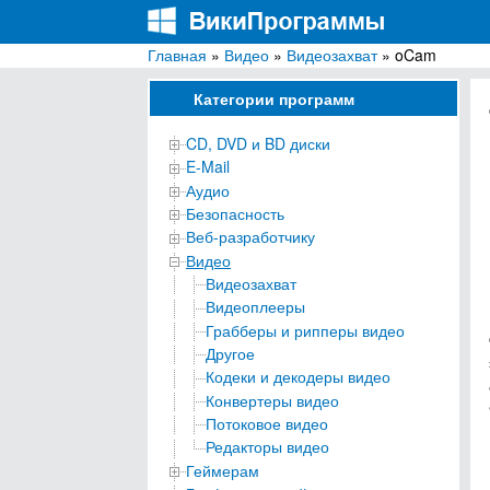
Главная
»
Видео
»
Видеозахват
» oCam
ВикиПрограммы
Энциклопедия бесплатных компьютерных про
Категории программ
CD, DVD и BD диски
E-Mail
Аудио
Безопасность
Веб-разработчику
Видео
Видеозахват
Видеоплееры
Грабберы и рипперы видео
Другое
Кодеки и декодеры видео
Конвертеры видео
Потоковое видео
Редакторы видео
Геймерам