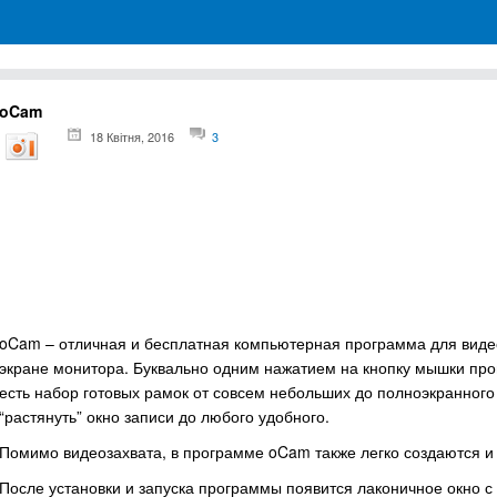
грамм для Windows
oCam
18 Квітня, 2016
3
oCam – отличная и бесплатная компьютерная программа для видео
экране монитора. Буквально одним нажатием на кнопку мышки прои
есть набор готовых рамок от совсем небольших до полноэкранног
“растянуть” окно записи до любого удобного.
Помимо видеозахвата, в программе oCam также легко создаются и
После установки и запуска программы появится лаконичное окно 