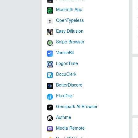
Modrinth App
OpenTypeless
Easy Diffusion
Snipe Browser
VanishBit
LogonTime
DocuClerk
BetterDiscord
FluxDisk
Genspark AI Browser
Authme
Media Remote