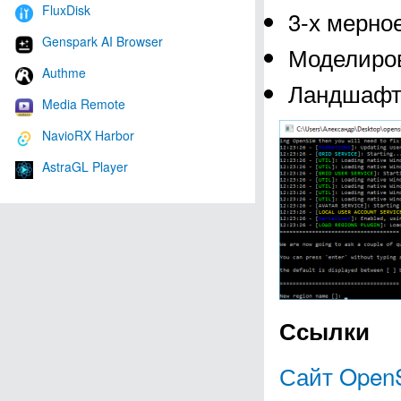
FluxDisk
3-х мерно
Genspark AI Browser
Моделиров
Authme
Ландшафт
Media Remote
NavioRX Harbor
AstraGL Player
Ссылки
Сайт OpenS