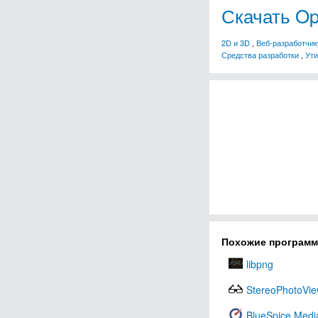
Скачать Op
2D и 3D
,
Веб-разработчик
Средства разработки
,
Ути
Похожие програм
libpng
StereoPhotoVi
BlueSpice Medi