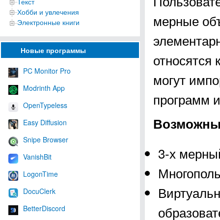
Пользовате
Текст
Хобби и увлечения
мерные объ
Электронные книги
элементарн
Новые программы
относятся 
PC Monitor Pro
могут импо
Modrinth App
программ и
OpenTypeless
Возможны
Easy Diffusion
Snipe Browser
3-х мерны
VanishBit
Многопол
LogonTime
Виртуальн
DocuClerk
образоват
BetterDiscord