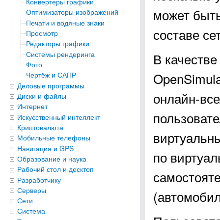
Конвертеры графики
может быть
Оптимизаторы изображений
Печати и водяные знаки
составе сет
Просмотр
Редакторы графики
Системы рендеринга
В качестве
Фото
OpenSimula
Чертёж и САПР
Деловые программы
онлайн-все
Диски и файлы
Интернет
пользовате
Искусственный интеллект
Криптовалюта
виртуальны
Мобильные телефоны
Навигация и GPS
по виртуал
Образование и наука
Рабочий стол и десктоп
самостоят
Разработчику
Серверы
(автомобил
Сети
Система