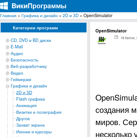
Главная
»
Графика и дизайн
»
2D и 3D
» OpenSimulator
ВикиПрограммы
Энциклопедия бесплатных компьютерных программ для Windows
Категории программ
OpenSimulator
18 Квітня,
CD, DVD и BD диски
E-Mail
Аудио
Безопасность
Веб-разработчику
Видео
Геймерам
Графика и дизайн
2D и 3D
OpenSimula
Flash графика
Анимация
создания м
Визитки и полиграфия
Другое
миров. Сер
Захват экрана
несколько 
Иконки и курсоры