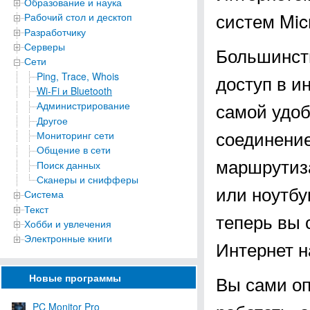
Образование и наука
систем Micr
Рабочий стол и десктоп
Разработчику
Серверы
Большинст
Сети
Ping, Trace, Whois
доступ в и
Wi-Fi и Bluetooth
самой удоб
Администрирование
Другое
соединение
Мониторинг сети
Общение в сети
маршрутиза
Поиск данных
Сканеры и снифферы
или ноутбу
Система
Текст
теперь вы 
Хобби и увлечения
Электронные книги
Интернет н
Новые программы
Вы сами оп
PC Monitor Pro