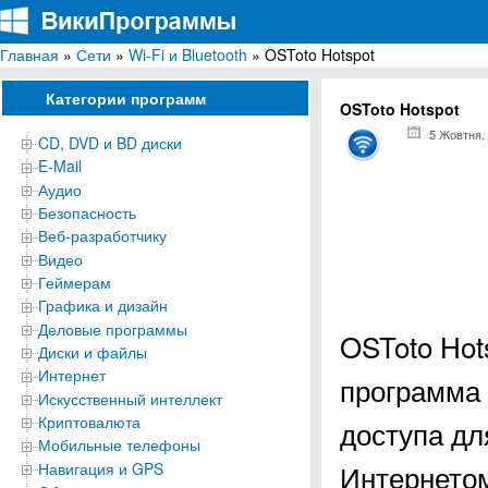
Главная
»
Сети
»
Wi-Fi и Bluetooth
» OSToto Hotspot
ВикиПрограммы
Энциклопедия бесплатных компьютерных программ для Windows
Категории программ
OSToto Hotspot
5 Жовтня,
CD, DVD и BD диски
E-Mail
Аудио
Безопасность
Веб-разработчику
Видео
Геймерам
Графика и дизайн
Деловые программы
OSToto Hot
Диски и файлы
Интернет
программа 
Искусственный интеллект
Криптовалюта
доступа дл
Мобильные телефоны
Интернетом
Навигация и GPS