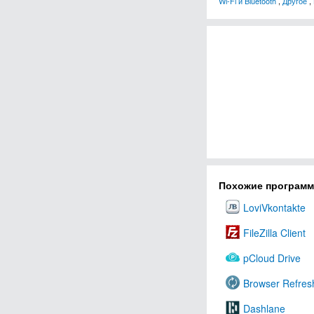
Wi-Fi и Bluetooth
,
Другое
,
Похожие програм
LoviVkontakte
FileZilla Client
pCloud Drive
Browser Refres
Dashlane