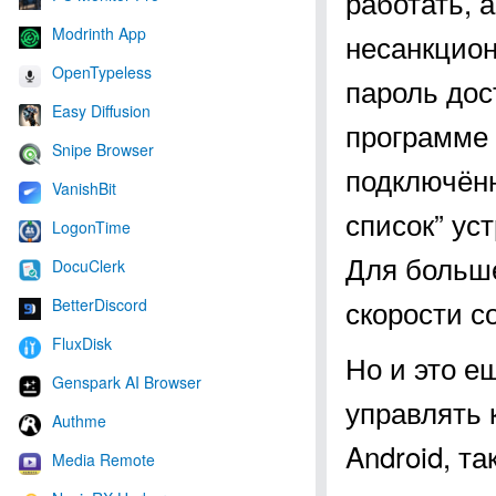
работать, 
Modrinth App
несанкцион
OpenTypeless
пароль дос
Easy Diffusion
программе 
Snipe Browser
подключённ
VanishBit
список” ус
LogonTime
Для больше
DocuClerk
скорости с
BetterDiscord
FluxDisk
Но и это ещ
Genspark AI Browser
управлять 
Authme
Android, т
Media Remote