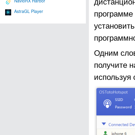
дистанцион
NavioRX Harbor
программе 
AstraGL Player
установить
программно
Одним слов
получите н
используя 