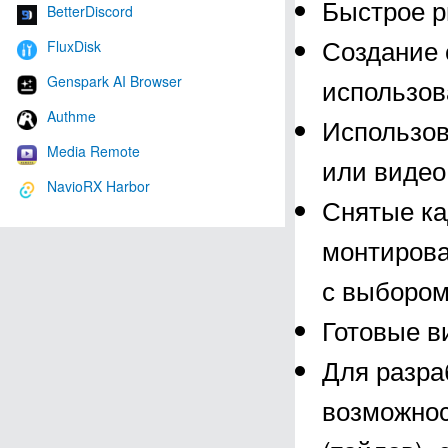
Быстрое р
BetterDiscord
Создание 
FluxDisk
Genspark AI Browser
использов
Authme
Использов
Media Remote
или видео
NavioRX Harbor
Снятые ка
монтирова
с выбором
Готовые в
Для разра
возможнос