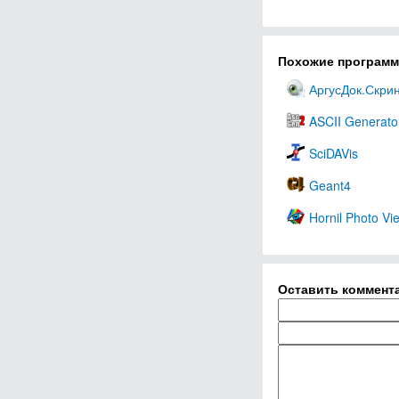
Похожие програм
АргусДок.Скри
ASCII Generato
SciDAVis
Geant4
Hornil Photo Vi
Оставить коммент