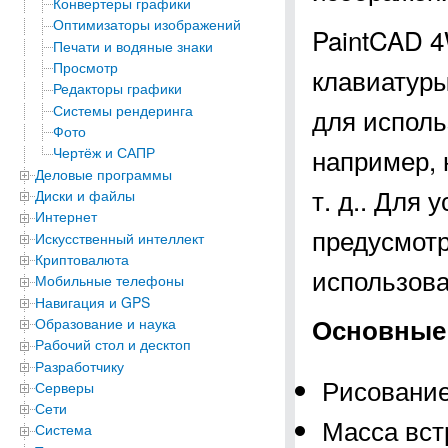
Конвертеры графики
Оптимизаторы изображений
PaintCAD 4
Печати и водяные знаки
Просмотр
клавиатуры
Редакторы графики
Системы рендеринга
для исполь
Фото
например, 
Чертёж и САПР
Деловые программы
т. д.. Для
Диски и файлы
Интернет
предусмотр
Искусственный интеллект
Криптовалюта
использоват
Мобильные телефоны
Навигация и GPS
Основные 
Образование и наука
Рабочий стол и десктоп
Разработчику
Рисование
Серверы
Сети
Масса вст
Система