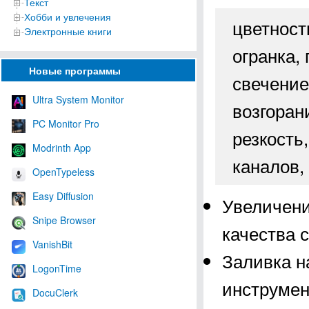
Текст
Хобби и увлечения
цветность
Электронные книги
огранка,
Новые программы
свечение,
Ultra System Monitor
возгоран
PC Monitor Pro
резкость
Modrinth App
каналов,
OpenTypeless
Easy Diffusion
Увеличени
Snipe Browser
качества 
VanishBit
Заливка н
LogonTime
инструмен
DocuClerk