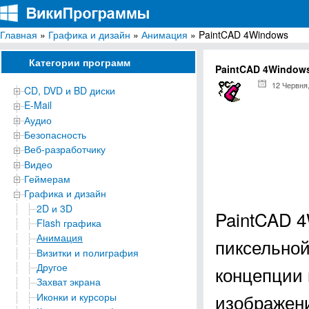
Главная
»
Графика и дизайн
»
Анимация
» PaintCAD 4Windows
ВикиПрограммы
Энциклопедия бесплатных компьютерных программ для Windows
Категории программ
PaintCAD 4Window
12 Червня
CD, DVD и BD диски
E-Mail
Аудио
Безопасность
Веб-разработчику
Видео
Геймерам
Графика и дизайн
2D и 3D
PaintCAD 4
Flash графика
Анимация
пиксельной
Визитки и полиграфия
Другое
концепции 
Захват экрана
изображени
Иконки и курсоры