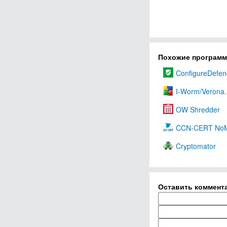
Похожие програм
ConfigureDefen
I-Worm/Verona
OW Shredder
CCN-CERT NoM
Cryptomator
Оставить коммент