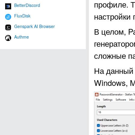
профиле. Т
BetterDiscord
настройки 
FluxDisk
Genspark AI Browser
В целом, P
Authme
генераторо
сложные п
На данный 
Windows, M