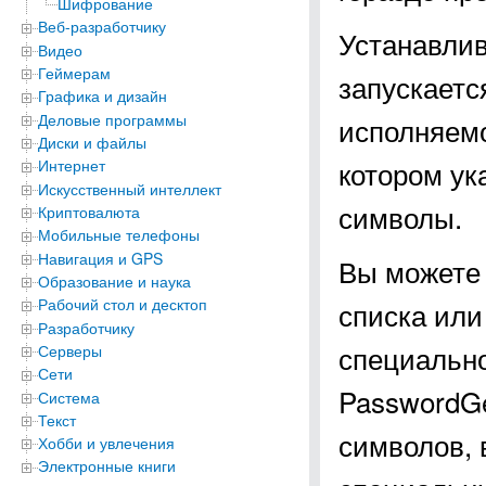
Шифрование
Веб-разработчику
Устанавлив
Видео
Геймерам
запускаетс
Графика и дизайн
Деловые программы
исполняемо
Диски и файлы
котором ук
Интернет
Искусственный интеллект
символы.
Криптовалюта
Мобильные телефоны
Навигация и GPS
Вы можете 
Образование и наука
Рабочий стол и десктоп
списка или
Разработчику
специально
Серверы
Сети
PasswordGe
Система
Текст
символов, 
Хобби и увлечения
Электронные книги