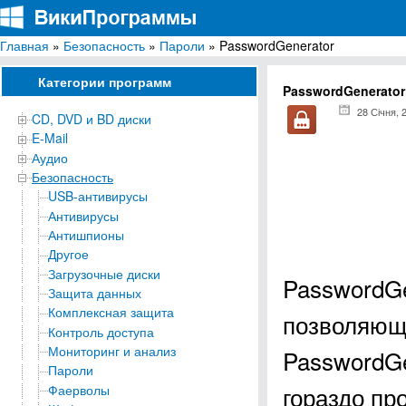
Главная
»
Безопасность
»
Пароли
» PasswordGenerator
ВикиПрограммы
Энциклопедия бесплатных компьютерных программ для Windows
Категории программ
PasswordGenerator
28 Січня, 
CD, DVD и BD диски
E-Mail
Аудио
Безопасность
USB-антивирусы
Антивирусы
Антишпионы
Другое
Загрузочные диски
PasswordGe
Защита данных
Комплексная защита
позволяющ
Контроль доступа
Мониторинг и анализ
PasswordGe
Пароли
гораздо пр
Фаерволы