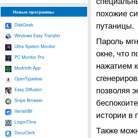
специальны
похожие с
Новые программы
путаницы.
DiskGeek
Windows Easy Transfer
Пароль мгн
Ultra System Monitor
окне, что 
PC Monitor Pro
нажатием к
Modrinth App
сгенериров
OpenTypeless
позволяя э
Easy Diffusion
беспокоите
Snipe Browser
VanishBit
истории в 
LogonTime
Также можн
DocuClerk