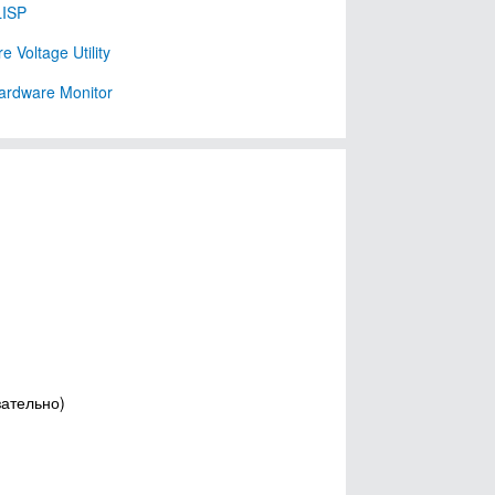
ISP
 Voltage Utility
rdware Monitor
зательно)