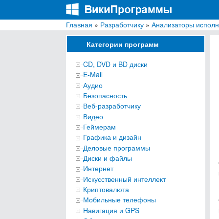
Главная
»
Разработчику
»
Анализаторы испол
ВикиПрограммы
Энциклопедия бесплатных компьютерных про
Категории программ
CD, DVD и BD диски
E-Mail
Аудио
Безопасность
Веб-разработчику
Видео
Геймерам
Графика и дизайн
Деловые программы
Диски и файлы
Интернет
Искусственный интеллект
Криптовалюта
Мобильные телефоны
Навигация и GPS