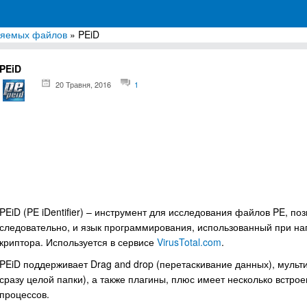
няемых файлов
» PEiD
грамм для Windows
PEiD
20 Травня, 2016
1
PEiD (PE iDentifier) – инструмент для исследования файлов PE, п
следовательно, и язык программирования, использованный при н
криптора. Используется в сервисе
VirusTotal.com
.
PEiD поддерживает Drag and drop (перетаскивание данных), муль
сразу целой папки), а также плагины, плюс имеет несколько встрое
процессов.