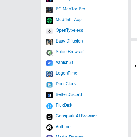
PC Monitor Pro
Modrinth App
OpenTypeless
Easy Diffusion
Snipe Browser
VanishBit
LogonTime
DocuClerk
BetterDiscord
FluxDisk
Genspark AI Browser
Authme