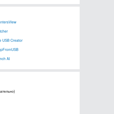
ntersView
tcher
e USB Creator
upFromUSB
nch AI
зательно)