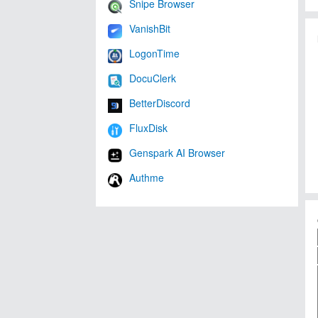
Snipe Browser
VanishBit
LogonTime
DocuClerk
BetterDiscord
FluxDisk
Genspark AI Browser
Authme