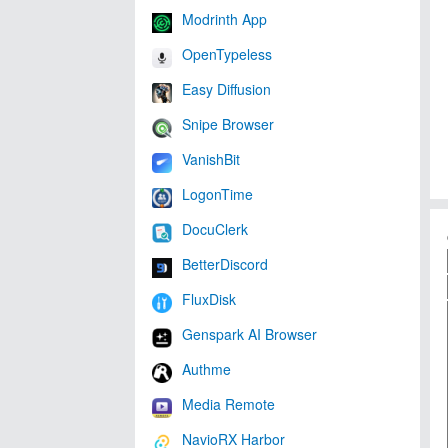
Modrinth App
OpenTypeless
Easy Diffusion
Snipe Browser
VanishBit
LogonTime
DocuClerk
BetterDiscord
FluxDisk
Genspark AI Browser
Authme
Media Remote
NavioRX Harbor