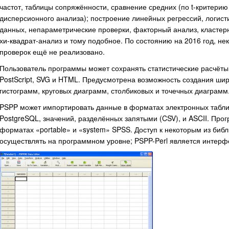
частот, таблицы сопряжённости, сравнение средних (по t-критери
дисперсионного анализа); построение линейных регрессий, логист
данных, непараметрические проверки, факторный анализ, кластер
хи-квадрат-анализ и тому подобное. По состоянию на 2016 год, не
проверок ещё не реализовано.
Пользователь программы может сохранять статистические расчёты 
PostScript, SVG и HTML. Предусмотрена возможность создания шир
гистограмм, круговых диаграмм, столбиковых и точечных диаграмм
PSPP может импортировать данные в форматах электронных табли
PostgreSQL, значений, разделённых запятыми (CSV), и ASCII. Про
форматах «portable» и «system» SPSS. Доступ к некоторым из биб
осуществлять на программном уровне; PSPP-Perl является интерфе