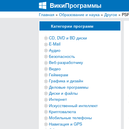
Главная
»
Образование и наука
»
Другое
» PS
ВикиПрограммы
Энциклопедия бесплатных компьютерных про
Категории программ
CD, DVD и BD диски
E-Mail
Аудио
Безопасность
Веб-разработчику
Видео
Геймерам
Графика и дизайн
Деловые программы
Диски и файлы
Интернет
Искусственный интеллект
Криптовалюта
Мобильные телефоны
Навигация и GPS