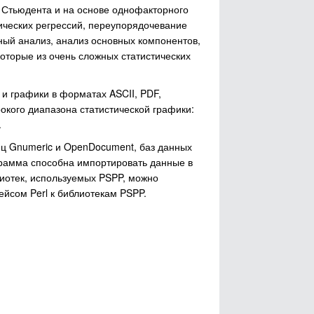
ю Стьюдента и на основе однофакторного
ических регрессий, переупорядочевание
ный анализ, анализ основных компонентов,
которые из очень сложных статистических
и графики в форматах ASCII, PDF,
окого диапазона статистической графики:
.
ц Gnumeric и OpenDocument, баз данных
грамма способна импортировать данные в
лиотек, используемых PSPP, можно
йсом Perl к библиотекам PSPP.