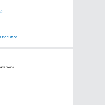
32
OpenOffice
зательно)