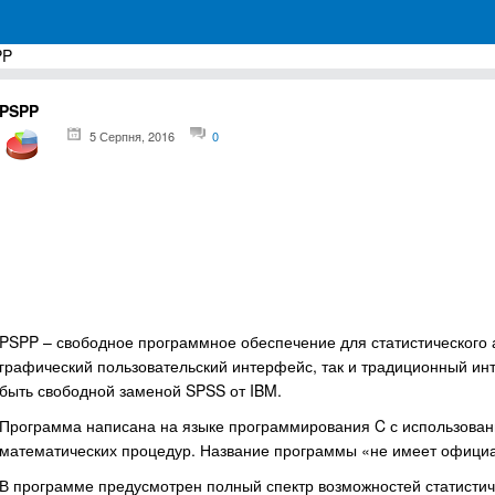
PP
грамм для Windows
PSPP
5 Серпня, 2016
0
PSPP – свободное программное обеспечение для статистического 
графический пользовательский интерфейс, так и традиционный ин
быть свободной заменой SPSS от IBM.
Программа написана на языке программирования C с использова
математических процедур. Название программы «не имеет офици
В программе предусмотрен полный спектр возможностей статистиче