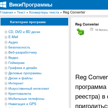
Главная
»
Текст
»
Конвертеры текста
» Reg Converter
ВикиПрограммы
Энциклопедия бесплатных компьютерных программ для Windows
Категории программ
Reg Converter
16 Лютого,
CD, DVD и BD диски
E-Mail
Аудио
Безопасность
Веб-разработчику
Видео
Геймерам
Графика и дизайн
Деловые программы
Reg Conver
Диски и файлы
Интернет
программа
Искусственный интеллект
Криптовалюта
реестра) в
Мобильные телефоны
пригодитьс
Навигация и GPS