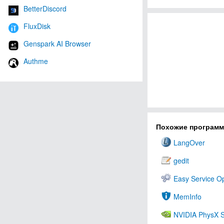
BetterDiscord
FluxDisk
Genspark AI Browser
Authme
Похожие програм
LangOver
gedit
Easy Service Op
MemInfo
NVIDIA PhysX S