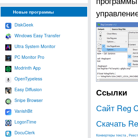
программы 
управление
Новые программы
DiskGeek
Windows Easy Transfer
Ultra System Monitor
PC Monitor Pro
Modrinth App
OpenTypeless
Easy Diffusion
Ссылки
Snipe Browser
Сайт Reg C
VanishBit
Скачать Re
LogonTime
DocuClerk
Конвертеры текста
,
Реест