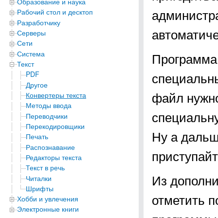
Образование и наука
администра
Рабочий стол и десктоп
Разработчику
автоматиче
Серверы
Сети
Система
Программа 
Текст
специальн
PDF
Другое
файл нужно
Конвертеры текста
Методы ввода
специальну
Переводчики
Перекодировщики
Ну а даль
Печать
Распознавание
приступайт
Редакторы текста
Текст в речь
Из дополни
Читалки
Шрифты
отметить п
Хобби и увлечения
Электронные книги