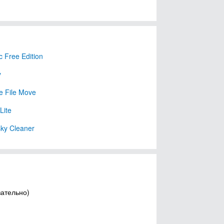
 Free Edition
y
te File Move
Lite
ky Cleaner
зательно)