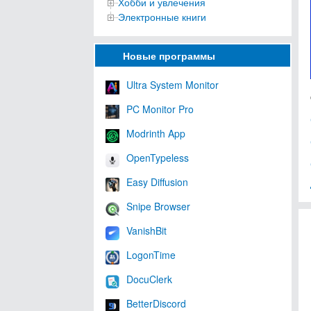
Хобби и увлечения
Электронные книги
Новые программы
Ultra System Monitor
PC Monitor Pro
Modrinth App
OpenTypeless
Easy Diffusion
Snipe Browser
VanishBit
LogonTime
DocuClerk
BetterDiscord