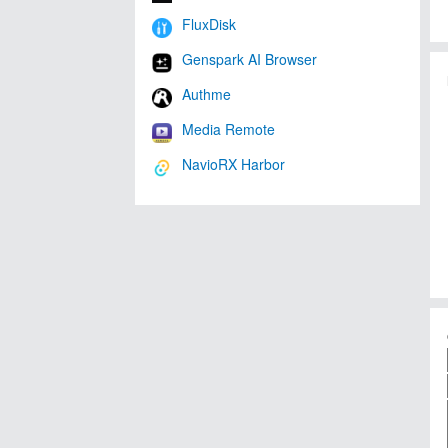
FluxDisk
Genspark AI Browser
Authme
Media Remote
NavioRX Harbor