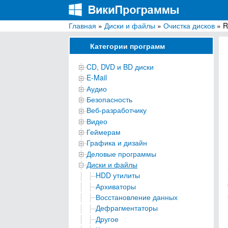
Главная
»
Диски и файлы
»
Очистка дисков
» R
ВикиПрограммы
Энциклопедия бесплатных компьютерных про
Категории программ
CD, DVD и BD диски
E-Mail
Аудио
Безопасность
Веб-разработчику
Видео
Геймерам
Графика и дизайн
Деловые программы
Диски и файлы
HDD утилиты
Архиваторы
Восстановление данных
Дефрагментаторы
Другое