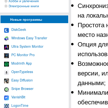
Хобби и увлечения
Синхрониз
Электронные книги
на локаль
Новые программы
Простота 
DiskGeek
место наз
Windows Easy Transfer
Опция для
Ultra System Monitor
использов
PC Monitor Pro
Возможнос
Modrinth App
версии, и
OpenTypeless
Easy Diffusion
данными;
Snipe Browser
Минимали
VanishBit
обеспечив
LogonTime