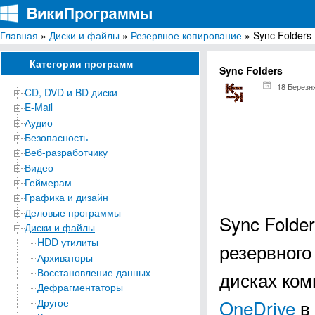
Главная
»
Диски и файлы
»
Резервное копирование
» Sync Folders
ВикиПрограммы
Энциклопедия бесплатных компьютерных программ для Windows
Категории программ
Sync Folders
18 Березн
CD, DVD и BD диски
E-Mail
Аудио
Безопасность
Веб-разработчику
Видео
Геймерам
Графика и дизайн
Деловые программы
Sync Folde
Диски и файлы
HDD утилиты
резервного
Архиваторы
Восстановление данных
дисках ком
Дефрагментаторы
OneDrive
в 
Другое