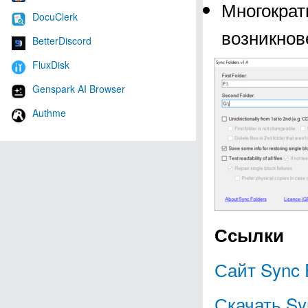
Многократ
DocuClerk
возникнов
BetterDiscord
FluxDisk
Genspark AI Browser
Authme
Ссылки
Сайт Sync 
Скачать Sy