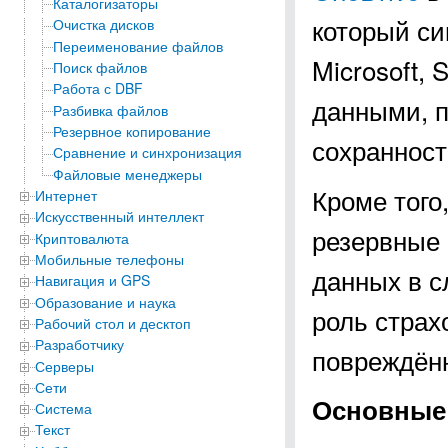
Каталогизаторы
который с
Очистка дисков
Переименование файлов
Microsoft,
Поиск файлов
Работа с DBF
данными, п
Разбивка файлов
Резервное копирование
сохранност
Сравнение и синхронизация
Файловые менеджеры
Кроме того
Интернет
Искусственный интеллект
резервные 
Криптовалюта
Мобильные телефоны
данных в с
Навигация и GPS
Образование и наука
роль страх
Рабочий стол и десктоп
Разработчику
повреждён
Серверы
Сети
Основные 
Система
Текст