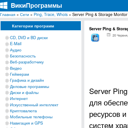
Главная
»
Сети
»
Ping, Trace, Whois
» Server Ping & Storage Monitor
ВикиПрограммы
Энциклопедия бесплатных компьютерных программ для Windows
Категории программ
Server Ping & Stora
20 Червня
CD, DVD и BD диски
E-Mail
Аудио
Безопасность
Веб-разработчику
Видео
Геймерам
Графика и дизайн
Деловые программы
Server Pin
Диски и файлы
Интернет
для обеспе
Искусственный интеллект
Криптовалюта
ресурсов и
Мобильные телефоны
систем хра
Навигация и GPS