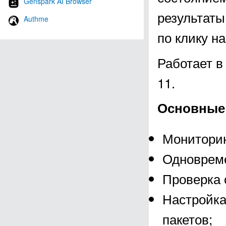
Genspark AI Browser
результаты
Authme
по клику н
Работает в
11.
Основные 
Мониторин
Одновреме
Проверка 
Настройка
пакетов;