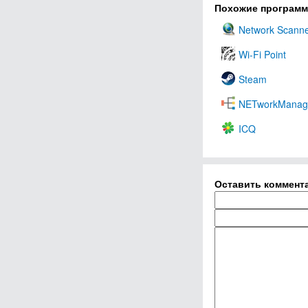
Похожие програм
Network Scann
Wi-Fi Point
Steam
NETworkManag
ICQ
Оставить коммент