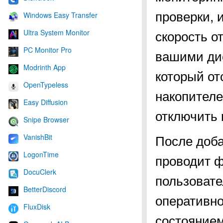
проверки, 
Windows Easy Transfer
скорость о
Ultra System Monitor
PC Monitor Pro
вашими ди
Modrinth App
который от
OpenTypeless
накопителе
Easy Diffusion
отключить 
Snipe Browser
После доба
VanishBit
LogonTime
проводит ф
DocuClerk
пользовате
BetterDiscord
оперативно
FluxDisk
состояние