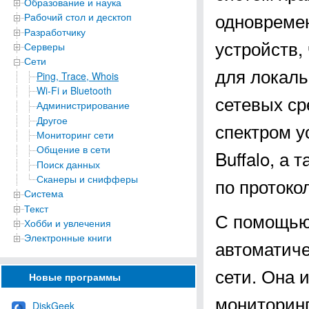
Образование и наука
одновреме
Рабочий стол и десктоп
Разработчику
устройств,
Серверы
Сети
для локаль
Ping, Trace, Whois
Wi-Fi и Bluetooth
сетевых ср
Администрирование
Другое
спектром у
Мониторинг сети
Общение в сети
Buffalo, а
Поиск данных
Сканеры и снифферы
по протоко
Система
Текст
С помощью 
Хобби и увлечения
Электронные книги
автоматиче
сети. Она 
Новые программы
мониторинг
DiskGeek