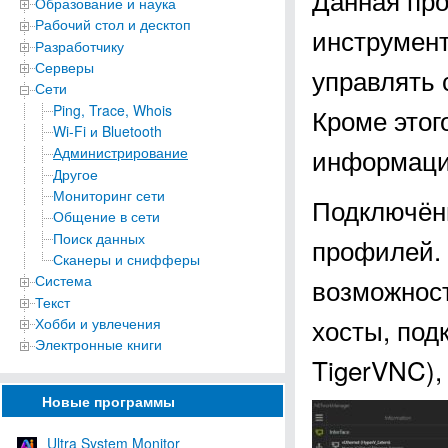
Образование и наука
Рабочий стол и десктоп
инструмен
Разработчику
Серверы
управлять 
Сети
Ping, Trace, Whois
Кроме этог
Wi-Fi и Bluetooth
информации
Администрирование
Другое
Мониторинг сети
Подключён
Общение в сети
Поиск данных
профилей. 
Сканеры и снифферы
Система
возможност
Текст
хосты, под
Хобби и увлечения
Электронные книги
TigerVNC),
Новые программы
Ultra System Monitor