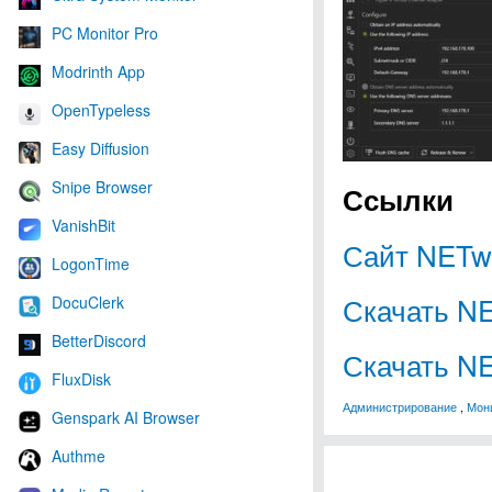
PC Monitor Pro
Modrinth App
OpenTypeless
Easy Diffusion
Snipe Browser
Ссылки
VanishBit
Сайт NETw
LogonTime
Скачать N
DocuClerk
BetterDiscord
Скачать NE
FluxDisk
Администрирование
,
Мони
Genspark AI Browser
Authme