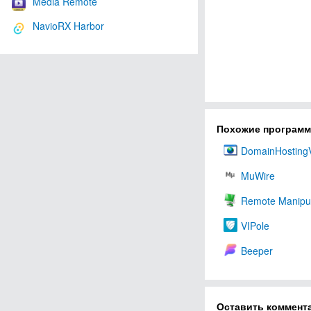
Media Remote
NavioRX Harbor
Похожие програм
DomainHosting
MuWire
Remote Manipul
VIPole
Beeper
Оставить коммент