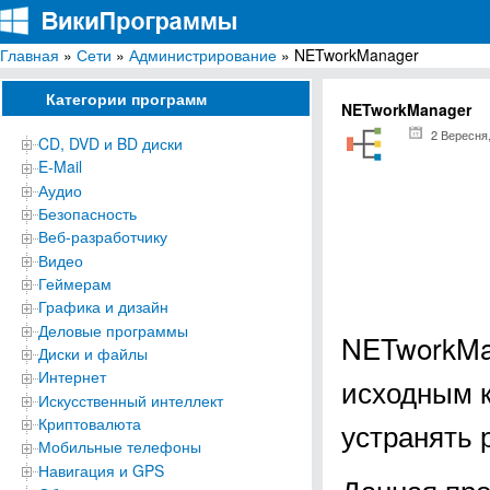
Главная
»
Сети
»
Администрирование
» NETworkManager
ВикиПрограммы
Энциклопедия бесплатных компьютерных программ для Windows
Категории программ
NETworkManager
2 Вересня
CD, DVD и BD диски
E-Mail
Аудио
Безопасность
Веб-разработчику
Видео
Геймерам
Графика и дизайн
Деловые программы
NETworkMa
Диски и файлы
Интернет
исходным к
Искусственный интеллект
Криптовалюта
устранять 
Мобильные телефоны
Навигация и GPS
Данная про