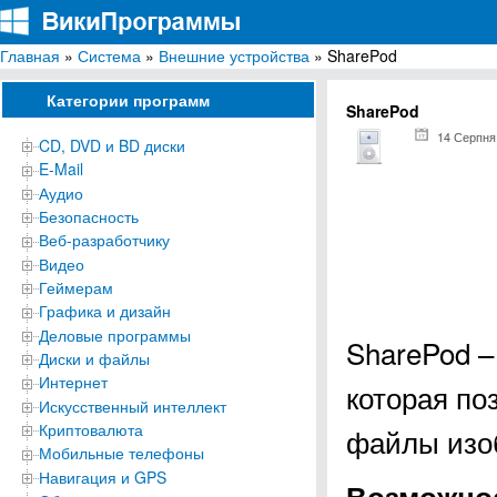
Главная
»
Система
»
Внешние устройства
» SharePod
ВикиПрограммы
Энциклопедия бесплатных компьютерных программ для Windows
Категории программ
SharePod
14 Серпня
CD, DVD и BD диски
E-Mail
Аудио
Безопасность
Веб-разработчику
Видео
Геймерам
Графика и дизайн
Деловые программы
SharePod –
Диски и файлы
Интернет
которая по
Искусственный интеллект
Криптовалюта
файлы изоб
Мобильные телефоны
Навигация и GPS
Возможнос