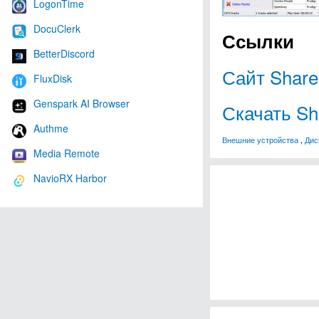
LogonTime
DocuClerk
Ссылки
BetterDiscord
Сайт Shar
FluxDisk
Genspark AI Browser
Скачать Sh
Authme
Внешние устройства
,
Дис
Media Remote
NavioRX Harbor