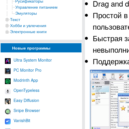
Русификаторы
Drag and d
Управление питанием
Простой в
Эмуляторы
Текст
пользоват
Хобби и увлечения
Электронные книги
Быстрая з
невыполн
Новые программы
Поддержка
Ultra System Monitor
PC Monitor Pro
Modrinth App
OpenTypeless
Easy Diffusion
Snipe Browser
VanishBit