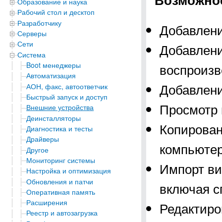
Образование и наука
Рабочий стол и десктоп
Разработчику
Добавлени
Серверы
Сети
Добавлени
Система
Boot менеджеры
воспроизв
Автоматизация
Добавлени
АОН, факс, автоответчик
Быстрый запуск и доступ
Просмотр 
Внешние устройства
Деинсталляторы
Копирован
Диагностика и тесты
Драйверы
компьютер
Другое
Мониторинг системы
Импорт ви
Настройка и оптимизация
Обновления и патчи
включая с
Оперативная память
Расширения
Редактиро
Реестр и автозагрузка