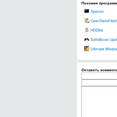
Похожие програм
Sysmon
OpenSaveFiles
HDDlife
Soft4Boost Upd
Ultimate Windo
Оставить коммент