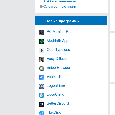
Хобби и увлечения
Электронные книги
Новые программы
PC Monitor Pro
Modrinth App
OpenTypeless
Easy Diffusion
Snipe Browser
VanishBit
LogonTime
DocuClerk
BetterDiscord
FluxDisk