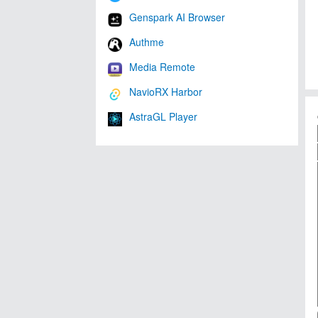
Genspark AI Browser
Authme
Media Remote
NavioRX Harbor
AstraGL Player