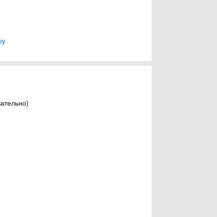
py
зательно)