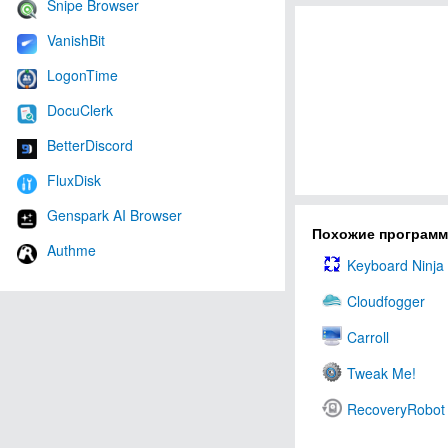
Snipe Browser
VanishBit
LogonTime
DocuClerk
BetterDiscord
FluxDisk
Genspark AI Browser
Похожие програм
Authme
Keyboard Ninja
Cloudfogger
Carroll
Tweak Me!
RecoveryRobot 