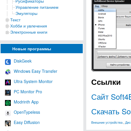
Русификаторы
Управление питанием
Эмуляторы
Текст
Хобби и увлечения
Электронные книги
Новые программы
DiskGeek
Windows Easy Transfer
Ссылки
Ultra System Monitor
PC Monitor Pro
Сайт Soft4
Modrinth App
Скачать So
OpenTypeless
Easy Diffusion
Внешние устройства
,
Дис