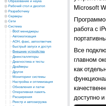
Образование и наука
Microsoft Wi
Рабочий стол и десктоп
Разработчику
Серверы
Программой
Сети
Система
работа с iP
Boot менеджеры
портативны
Автоматизация
АОН, факс, автоответчик
Быстрый запуск и доступ
Все подклю
Внешние устройства
Деинсталляторы
главном ок
Диагностика и тесты
Драйверы
как отдель
Другое
функционал
Мониторинг системы
Настройка и оптимизация
качественн
Обновления и патчи
Оперативная память
доступно и
Расширения
Реестр и автозагрузка