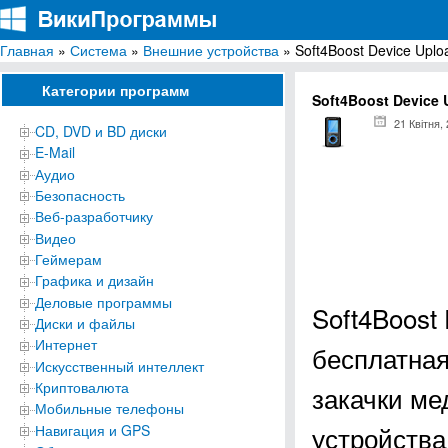
Главная
»
Система
»
Внешние устройства
» Soft4Boost Device Uplo
ВикиПрограммы
Энциклопедия бесплатных компьютерных программ для Windows
Категории программ
Soft4Boost Device 
21 Квітня,
CD, DVD и BD диски
E-Mail
Аудио
Безопасность
Веб-разработчику
Видео
Геймерам
Графика и дизайн
Деловые программы
Soft4Boost 
Диски и файлы
Интернет
бесплатная
Искусственный интеллект
Криптовалюта
закачки ме
Мобильные телефоны
устройства
Навигация и GPS