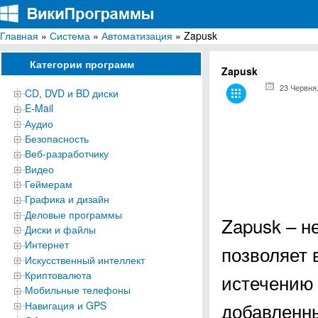
Главная
»
Система
»
Автоматизация
» Zapusk
ВикиПрограммы
Энциклопедия бесплатных компьютерных программ для Windows
Категории программ
Zapusk
23 Червня
CD, DVD и BD диски
E-Mail
Аудио
Безопасность
Веб-разработчику
Видео
Геймерам
Графика и дизайн
Деловые программы
Zapusk – н
Диски и файлы
Интернет
позволяет 
Искусственный интеллект
Криптовалюта
истечению 
Мобильные телефоны
добавленны
Навигация и GPS