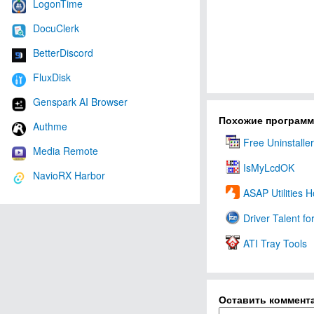
LogonTime
DocuClerk
BetterDiscord
FluxDisk
Genspark AI Browser
Похожие програм
Authme
Free Uninstaller
Media Remote
IsMyLcdOK
NavioRX Harbor
ASAP Utilities 
Driver Talent f
ATI Tray Tools
Оставить коммент