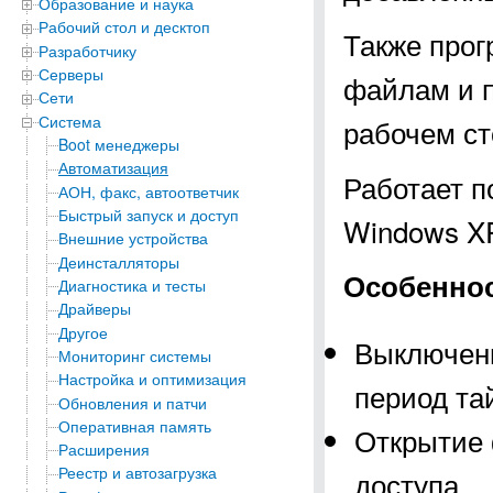
Образование и наука
Рабочий стол и десктоп
Также прог
Разработчику
Серверы
файлам и п
Сети
Система
рабочем ст
Boot менеджеры
Автоматизация
Работает п
АОН, факс, автоответчик
Быстрый запуск и доступ
Windows XP, 
Внешние устройства
Деинсталляторы
Особеннос
Диагностика и тесты
Драйверы
Другое
Выключени
Мониторинг системы
Настройка и оптимизация
период та
Обновления и патчи
Оперативная память
Открытие 
Расширения
Реестр и автозагрузка
доступа.