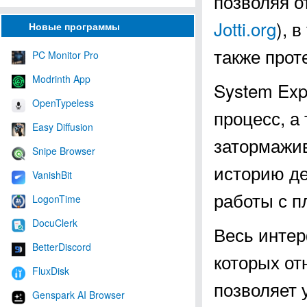
позволяя о
Jotti.org
), 
Новые программы
также прот
PC Monitor Pro
Modrinth App
System Exp
OpenTypeless
процесс, а
Easy Diffusion
затормажив
Snipe Browser
историю де
VanishBit
работы с п
LogonTime
DocuClerk
Весь интер
BetterDiscord
которых от
FluxDisk
позволяет 
Genspark AI Browser