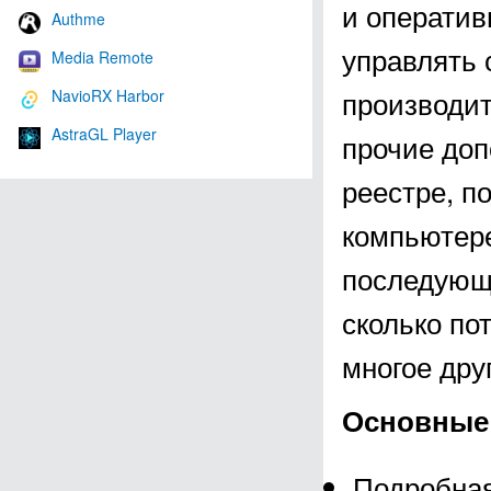
и оператив
Authme
управлять 
Media Remote
производит
NavioRX Harbor
AstraGL Player
прочие доп
реестре, 
компьютере
последующе
сколько по
многое дру
Основные 
Подробная