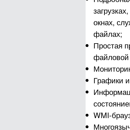
загрузках
окнах, сл
файлах;
Простая п
файловой 
Мониторин
Графики и
Информаци
состояние
WMI-брауз
Многоязыч