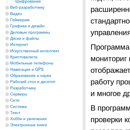
Шифрование
расширенн
Веб-разработчику
Видео
стандартно
Геймерам
Графика и дизайн
управления
Деловые программы
Диски и файлы
Программа 
Интернет
Искусственный интеллект
мониториг 
Криптовалюта
Мобильные телефоны
отображает
Навигация и GPS
Образование и наука
работу про
Рабочий стол и десктоп
Разработчику
и многое др
Серверы
Сети
В программ
Система
Текст
проверки к
Хобби и увлечения
Электронные книги