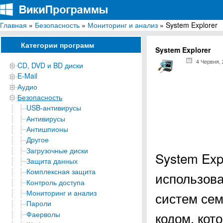
Главная
»
Безопасность
»
Мониторинг и анализ
» System Explorer
ВикиПрограммы
Энциклопедия бесплатных компьютерных программ для Windows
Категории программ
System Explorer
4 Червня,
CD, DVD и BD диски
E-Mail
Аудио
Безопасность
USB-антивирусы
Антивирусы
Антишпионы
Другое
Загрузочные диски
System Exp
Защита данных
Комплексная защита
использов
Контроль доступа
Мониторинг и анализ
систем сем
Пароли
кодом, кот
Фаерволы