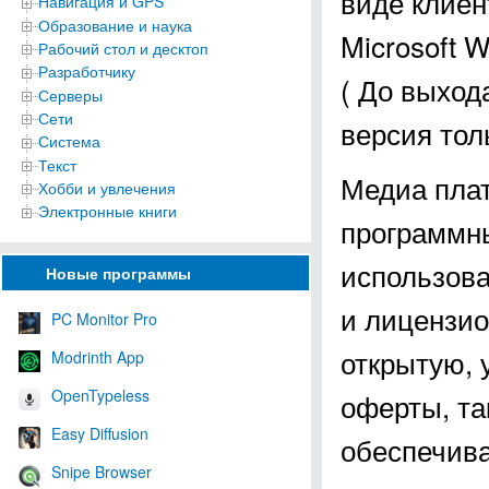
виде клиен
Навигация и GPS
Образование и наука
Microsoft W
Рабочий стол и десктоп
Разработчику
( До выход
Серверы
Сети
версия тол
Система
Текст
Медиа плат
Хобби и увлечения
Электронные книги
программн
использова
Новые программы
и лицензио
PC Monitor Pro
открытую,
Modrinth App
OpenTypeless
оферты, та
Easy Diffusion
обеспечива
Snipe Browser