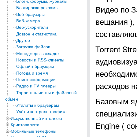
Блоги, форумы, журналы
Видео по За
Блокировка рекламы
Веб-браузеры
вещания ),
Веб-камера
Веб-ускорители
составляю
Дозвон и статистика
Другое
Torrent St
Загрузка файлов
Менеджеры закладок
аудиовизуа
Новости и RSS-клиенты
Офлайн-браузеры
необходимо
Погода и время
Поиск информации
расходов н
Радио и TV плееры
Торрент-клиенты и файловый
Базовым яд
обмен
Утилиты к браузерам
специализи
Учёт и контроль трафика
Искусственный интеллект
Engine ( с
Криптовалюта
Мобильные телефоны