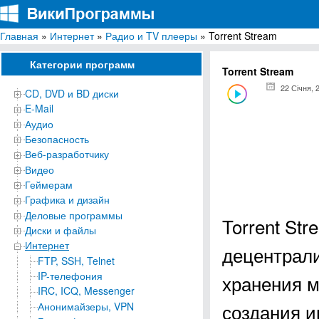
Главная
»
Интернет
»
Радио и TV плееры
» Torrent Stream
ВикиПрограммы
Энциклопедия бесплатных компьютерных программ для Windows
Категории программ
Torrent Stream
22 Січня, 
CD, DVD и BD диски
E-Mail
Аудио
Безопасность
Веб-разработчику
Видео
Геймерам
Графика и дизайн
Деловые программы
Torrent St
Диски и файлы
Интернет
децентрали
FTP, SSH, Telnet
IP-телефония
хранения м
IRC, ICQ, Messenger
создания и
Анонимайзеры, VPN