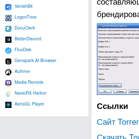
составляю
VanishBit
брендиров
LogonTime
DocuClerk
BetterDiscord
FluxDisk
Genspark AI Browser
Authme
Media Remote
NavioRX Harbor
Ссылки
AstraGL Player
Сайт Torre
Скачать To