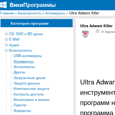
Главная
»
Безопасность
»
Антивирусы
» Ultra Adware Killer
ВикиПрограммы
Энциклопедия бесплатных компьютерных программ для Windows
Категории программ
Ultra Adware Killer
31 Березн
CD, DVD и BD диски
E-Mail
Аудио
Безопасность
USB-антивирусы
Антивирусы
Антишпионы
Другое
Загрузочные диски
Ultra Adwa
Защита данных
Комплексная защита
инструмент
Контроль доступа
Мониторинг и анализ
программ 
Пароли
программа 
Фаерволы