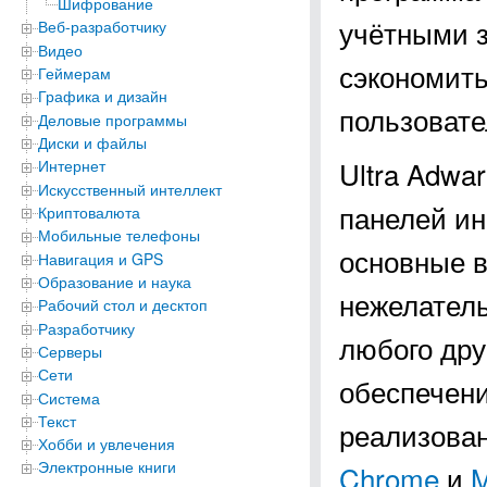
Шифрование
учётными з
Веб-разработчику
Видео
сэкономить
Геймерам
Графика и дизайн
пользовате
Деловые программы
Диски и файлы
Ultra Adwa
Интернет
Искусственный интеллект
панелей ин
Криптовалюта
Мобильные телефоны
основные в
Навигация и GPS
Образование и наука
нежелатель
Рабочий стол и десктоп
Разработчику
любого дру
Серверы
Сети
обеспечени
Система
Текст
реализован
Хобби и увлечения
Электронные книги
Chrome
и
M