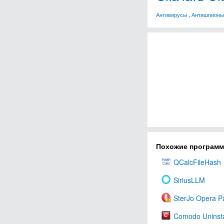
Антивирусы
,
Антишпионы
Похожие програм
QCalcFileHash
SiriusLLM
SterJo Opera P
Comodo Uninsta