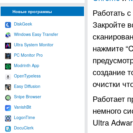
Работать с 
Новые программы
Закройте в
DiskGeek
сканирован
Windows Easy Transfer
Ultra System Monitor
нажмите “Cl
PC Monitor Pro
предусмот
Modrinth App
создание т
OpenTypeless
очистки что
Easy Diffusion
Работает п
Snipe Browser
VanishBit
немного си
LogonTime
Ultra Adwar
DocuClerk