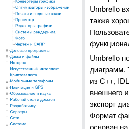
Конвертеры графики
Umbrello в
Оптимизаторы изображений
Печати и водяные знаки
также хоро
Просмотр
Редакторы графики
Пользовате
Системы рендеринга
Фото
функциона
Чертёж и САПР
Деловые программы
Umbrello п
Диски и файлы
Интернет
диаграмм. 
Искусственный интеллект
Криптовалюта
из C++, IDL
Мобильные телефоны
Навигация и GPS
внешнего и
Образование и наука
Рабочий стол и десктоп
экспорт ди
Разработчику
Серверы
Формат фа
Сети
Система
основан на