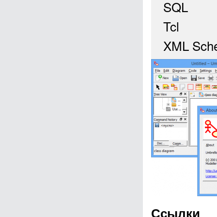
SQL
Tcl
XML Sch
Ссылки