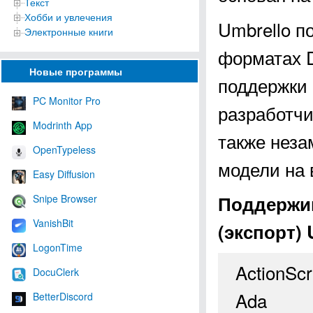
Текст
Хобби и увлечения
Umbrello п
Электронные книги
форматах 
Новые программы
поддержки 
PC Monitor Pro
разработчи
Modrinth App
также неза
OpenTypeless
модели на 
Easy Diffusion
Поддержи
Snipe Browser
VanishBit
(экспорт) 
LogonTime
ActionScr
DocuClerk
Ada
BetterDiscord