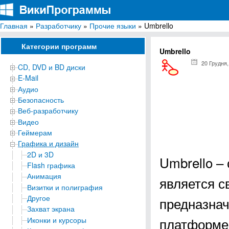
Главная
»
Разработчику
»
Прочие языки
» Umbrello
ВикиПрограммы
Энциклопедия бесплатных компьютерных программ для Windows
Категории программ
Umbrello
20 Грудня,
CD, DVD и BD диски
E-Mail
Аудио
Безопасность
Веб-разработчику
Видео
Геймерам
Графика и дизайн
2D и 3D
Umbrello –
Flash графика
Анимация
является 
Визитки и полиграфия
Другое
предназна
Захват экрана
платформе
Иконки и курсоры