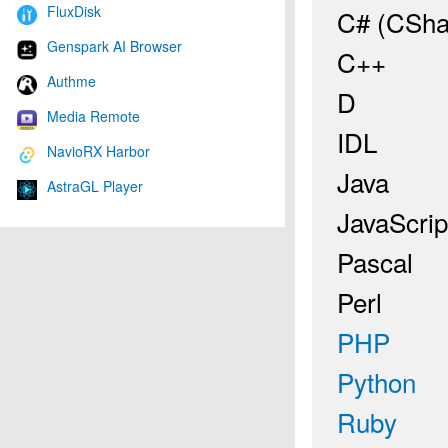
FluxDisk
C# (CSha
Genspark AI Browser
C++
Authme
D
Media Remote
IDL
NavioRX Harbor
Java
AstraGL Player
JavaScrip
Pascal
Perl
PHP
Python
Ruby