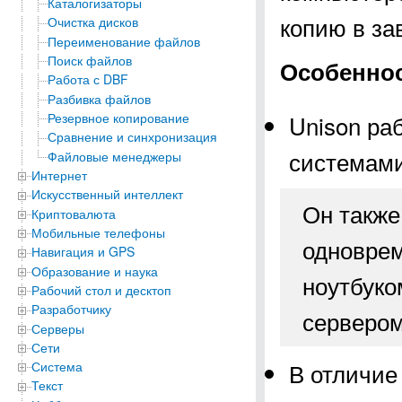
Каталогизаторы
копию в за
Очистка дисков
Переименование файлов
Поиск файлов
Особеннос
Работа с DBF
Разбивка файлов
Резервное копирование
Unison ра
Сравнение и синхронизация
системами
Файловые менеджеры
Интернет
Искусственный интеллект
Он также
Криптовалюта
Мобильные телефоны
одноврем
Навигация и GPS
Образование и наука
ноутбуко
Рабочий стол и десктоп
Разработчику
сервером
Серверы
Сети
В отличие
Система
Текст