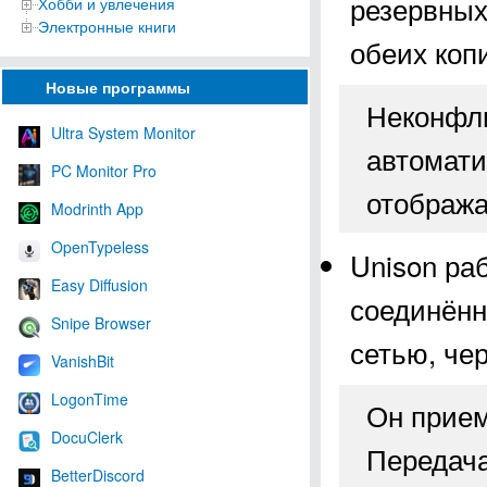
резервных
Хобби и увлечения
Электронные книги
обеих коп
Новые программы
Неконфли
Ultra System Monitor
автомати
PC Monitor Pro
отобража
Modrinth App
OpenTypeless
Unison ра
Easy Diffusion
соединённ
Snipe Browser
сетью, че
VanishBit
LogonTime
Он прием
DocuClerk
Передач
BetterDiscord