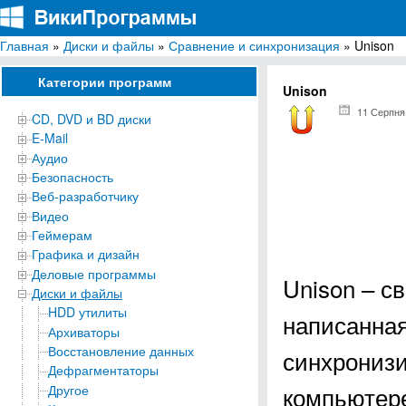
Главная
»
Диски и файлы
»
Сравнение и синхронизация
» Unison
ВикиПрограммы
Энциклопедия бесплатных компьютерных программ для Windows
Категории программ
Unison
11 Серпня
CD, DVD и BD диски
E-Mail
Аудио
Безопасность
Веб-разработчику
Видео
Геймерам
Графика и дизайн
Деловые программы
Unison – с
Диски и файлы
HDD утилиты
написанна
Архиваторы
Восстановление данных
синхронизи
Дефрагментаторы
компьютере
Другое