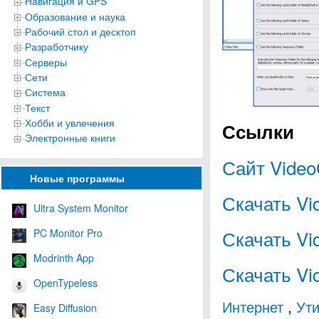
Навигация и GPS
Образование и наука
Рабочий стол и десктоп
Разработчику
Серверы
Сети
Система
Текст
Хобби и увлечения
Ссылки
Электронные книги
Сайт Vide
Новые программы
Скачать Vi
Ultra System Monitor
Скачать Vi
PC Monitor Pro
Modrinth App
Скачать Vi
OpenTypeless
Интернет
,
Ути
Easy Diffusion