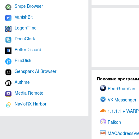
Snipe Browser
VanishBit
LogonTime
DocuClerk
BetterDiscord
FluxDisk
Genspark AI Browser
Похожие програм
Authme
PeerGuardian
Media Remote
VK Messenger
NavioRX Harbor
1.1.1.1 + WARP
Falkon
MACAddressVi