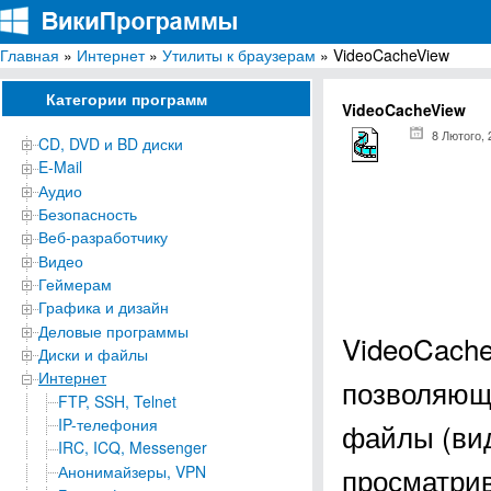
Главная
»
Интернет
»
Утилиты к браузерам
» VideoCacheView
ВикиПрограммы
Энциклопедия бесплатных компьютерных программ для Windows
Категории программ
VideoCacheView
8 Лютого, 
CD, DVD и BD диски
E-Mail
Аудио
Безопасность
Веб-разработчику
Видео
Геймерам
Графика и дизайн
Деловые программы
VideoCache
Диски и файлы
Интернет
позволяюща
FTP, SSH, Telnet
IP-телефония
файлы (вид
IRC, ICQ, Messenger
просматрив
Анонимайзеры, VPN