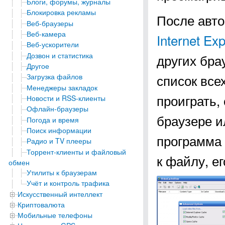
Блоги, форумы, журналы
Блокировка рекламы
После авто
Веб-браузеры
Веб-камера
Internet Exp
Веб-ускорители
Дозвон и статистика
других бра
Другое
список все
Загрузка файлов
Менеджеры закладок
проиграть,
Новости и RSS-клиенты
Офлайн-браузеры
браузере и
Погода и время
Поиск информации
программа 
Радио и TV плееры
Торрент-клиенты и файловый
к файлу, ег
обмен
Утилиты к браузерам
Учёт и контроль трафика
Искусственный интеллект
Криптовалюта
Мобильные телефоны