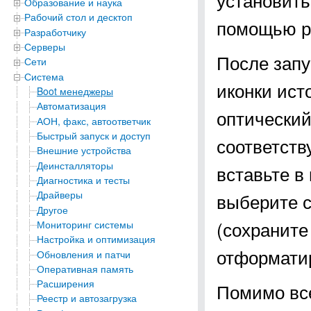
Образование и наука
Рабочий стол и десктоп
помощью ре
Разработчику
Серверы
После запу
Сети
Система
иконки ист
Boot менеджеры
Автоматизация
оптический
АОН, факс, автоответчик
Быстрый запуск и доступ
соответств
Внешние устройства
Деинсталляторы
вставьте в
Диагностика и тесты
Драйверы
выберите 
Другое
(сохраните
Мониторинг системы
Настройка и оптимизация
отформатир
Обновления и патчи
Оперативная память
Расширения
Помимо все
Реестр и автозагрузка