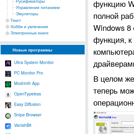
Русификаторы
функцию Wi
Управление питанием
полной раб
Эмуляторы
Текст
Windows 8 
Хобби и увлечения
Электронные книги
функция, к
компьютера
Новые программы
драйверам
Ultra System Monitor
PC Monitor Pro
В целом же,
Modrinth App
теперь мож
OpenTypeless
операцион
Easy Diffusion
Snipe Browser
VanishBit