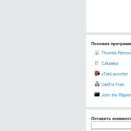
Похожие програм
Thumbs Remov
Czkawka
sTabLauncher
UsbFix Free
John the Ripper
Оставить коммент