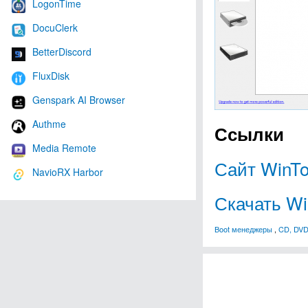
LogonTime
DocuClerk
BetterDiscord
FluxDisk
Genspark AI Browser
Authme
Ссылки
Media Remote
Сайт WinT
NavioRX Harbor
Скачать W
Boot менеджеры
,
CD, DVD