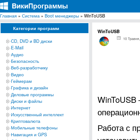
Главная
»
Система
»
Boot менеджеры
» WinToUSB
ВикиПрограммы
Энциклопедия бесплатных компьютерных программ для Windows
Категории программ
WinToUSB
10 Травня,
CD, DVD и BD диски
E-Mail
Аудио
Безопасность
Веб-разработчику
Видео
Геймерам
Графика и дизайн
Деловые программы
WinToUSB –
Диски и файлы
Интернет
операционн
Искусственный интеллект
Криптовалюта
Работа с п
Мобильные телефоны
Навигация и GPS
установить