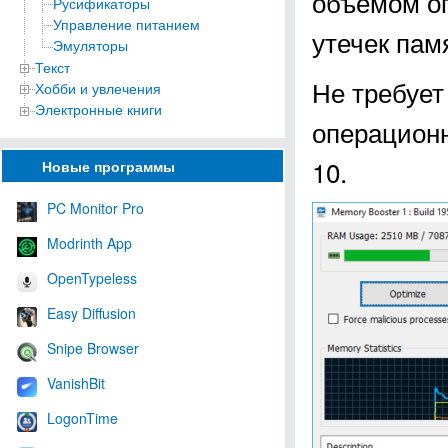
объёмом оп
Русификаторы
Управление питанием
утечек пам
Эмуляторы
Текст
Не требует
Хобби и увлечения
Электронные книги
операционны
10.
Новые программы
PC Monitor Pro
Modrinth App
OpenTypeless
Easy Diffusion
Snipe Browser
VanishBit
LogonTime