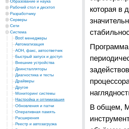
Образование и наука
которая в 
Рабочий стол и десктоп
Разработчику
значительн
Серверы
Сети
стабильнос
Система
Boot менеджеры
Программа 
Автоматизация
АОН, факс, автоответчик
периодичес
Быстрый запуск и доступ
Внешние устройства
задействов
Деинсталляторы
Диагностика и тесты
процессора
Драйверы
Другое
наглядност
Мониторинг системы
Настройка и оптимизация
В общем, M
Обновления и патчи
Оперативная память
инструмент
Расширения
Реестр и автозагрузка