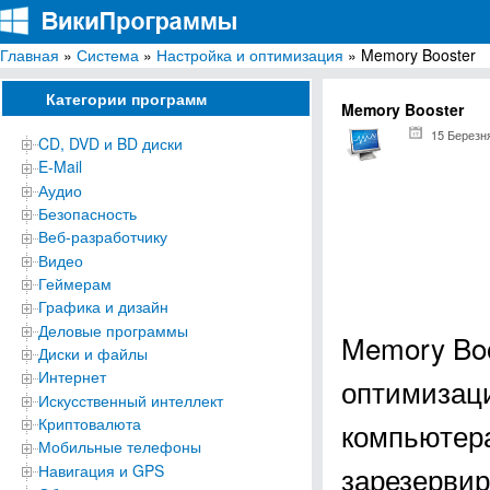
Главная
»
Система
»
Настройка и оптимизация
» Memory Booster
ВикиПрограммы
Энциклопедия бесплатных компьютерных программ для Windows
Категории программ
Memory Booster
15 Березн
CD, DVD и BD диски
E-Mail
Аудио
Безопасность
Веб-разработчику
Видео
Геймерам
Графика и дизайн
Деловые программы
Memory Boo
Диски и файлы
Интернет
оптимизац
Искусственный интеллект
Криптовалюта
компьютера
Мобильные телефоны
зарезерви
Навигация и GPS