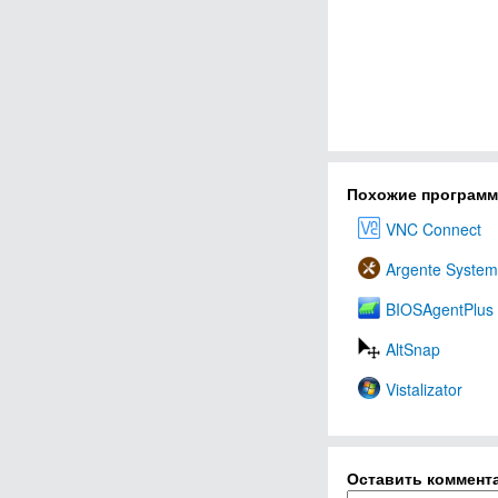
Похожие програм
VNC Connect
Argente System
BIOSAgentPlus
AltSnap
Vistalizator
Оставить коммент