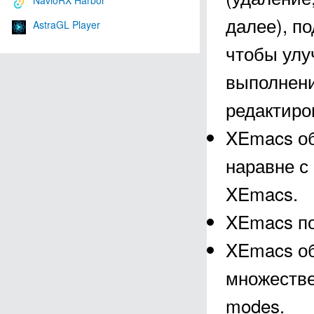
NavioRX Harbor
далее), п
AstraGL Player
чтобы улу
выполнени
редактиро
XEmacs об
наравне с
XEmacs.
XEmacs по
XEmacs об
множестве
modes.