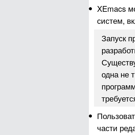
XEmacs мо
систем, в
Запуск п
разработ
Существу
одна не 
программ
требуетс
Пользоват
части ред