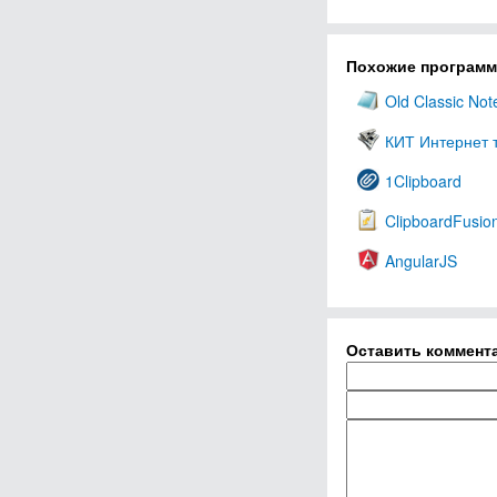
Похожие програм
Old Classic No
КИТ Интернет 
1Clipboard
ClipboardFusio
AngularJS
Оставить коммент