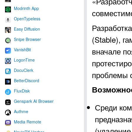
«Разработ
Modrinth App
совместим
OpenTypeless
Разработка
Easy Diffusion
(Stable), 
Snipe Browser
вначале по
VanishBit
LogonTime
протестиро
DocuClerk
проблемы с
BetterDiscord
Возможно
FluxDisk
Genspark AI Browser
Среди ком
Authme
предназна
Media Remote
(удаление