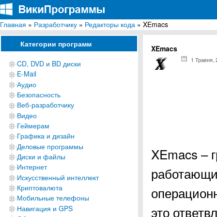
Главная
»
Разработчику
»
Редакторы кода
» XEmacs
ВикиПрограммы
Энциклопедия бесплатных компьютерных программ для Windows
Категории программ
XEmacs
1 Травня, 
CD, DVD и BD диски
E-Mail
Аудио
Безопасность
Веб-разработчику
Видео
Геймерам
Графика и дизайн
Деловые программы
XEmacs – г
Диски и файлы
Интернет
работающи
Искусственный интеллект
Криптовалюта
операционн
Мобильные телефоны
это ответв
Навигация и GPS