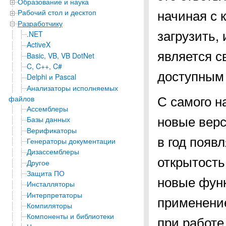
Образование и наука
начиная с 
Рабочий стол и десктоп
Разработчику
загрузить,
.NET
ActiveX
является 
Basic, VB, VB DotNet
C, C++, C#
доступным 
Delphi и Pascal
Анализаторы исполняемых
С самого н
файлов
Ассемблеры
новые верс
Базы данных
Верификаторы
в год появ
Генераторы документации
Дизассемблеры
открытость
Другое
Защита ПО
новые функ
Инсталляторы
Интерпретаторы
применени
Компиляторы
Компоненты и библиотеки
при работе