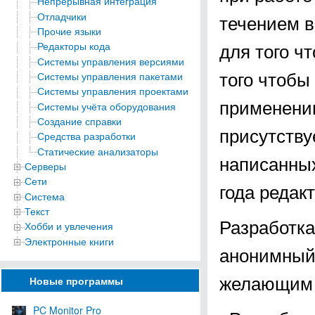
Непрерывная интеграция
Отладчики
течением в
Прочие языки
для того ч
Редакторы кода
Системы управления версиями
того чтобы
Системы управления пакетами
Системы управления проектами
применени
Системы учёта оборудования
Создание справки
присутству
Средства разработки
Статические анализаторы
написанных
Серверы
Сети
года редак
Система
Текст
Разработка
Хобби и увлечения
Электронные книги
анонимны
желающим ma
Новые программы
PC Monitor Pro