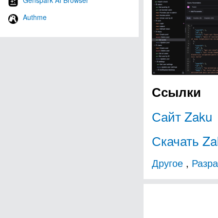
Genspark AI Browser
Authme
Ссылки
Сайт Zaku
Скачать Za
Другое
,
Разра