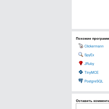
Похожие програм
Clickermann
SpyEx
JRuby
TinyMCE
PostgreSQL
Оставить коммент