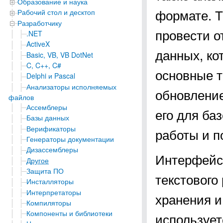
Образование и наука
формате. Т
Рабочий стол и десктоп
Разработчику
провести о
.NET
ActiveX
данных, ко
Basic, VB, VB DotNet
C, C++, C#
основные т
Delphi и Pascal
Анализаторы исполняемых
обновление
файлов
Ассемблеры
его для ба
Базы данных
Верификаторы
работы и п
Генераторы документации
Дизассемблеры
Интерфейс
Другое
Защита ПО
текстового
Инсталляторы
Интерпретаторы
хранения и
Компиляторы
Компоненты и библиотеки
использует