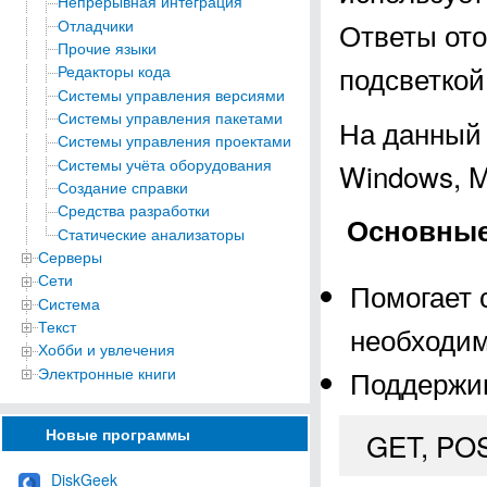
Непрерывная интеграция
Отладчики
Ответы ото
Прочие языки
подсветкой
Редакторы кода
Системы управления версиями
Системы управления пакетами
На данный 
Системы управления проектами
Системы учёта оборудования
Windows, M
Создание справки
Средства разработки
Основные
Статические анализаторы
Серверы
Сети
Помогает 
Система
Текст
необходим
Хобби и увлечения
Электронные книги
Поддержив
Новые программы
GET, POS
DiskGeek