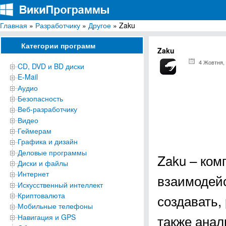
Главная
»
Разработчику
»
Другое
» Zaku
ВикиПрограммы
Энциклопедия бесплатных компьютерных программ для Windows
Категории программ
Zaku
4 Жовтня,
CD, DVD и BD диски
E-Mail
Аудио
Безопасность
Веб-разработчику
Видео
Геймерам
Графика и дизайн
Деловые программы
Zaku – ком
Диски и файлы
Интернет
взаимодейс
Искусственный интеллект
Криптовалюта
создавать,
Мобильные телефоны
также анал
Навигация и GPS