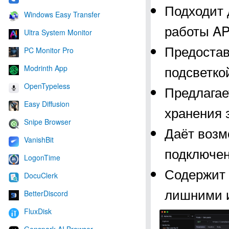
Подходит 
Windows Easy Transfer
работы AP
Ultra System Monitor
Предостав
PC Monitor Pro
подсветко
Modrinth App
OpenTypeless
Предлагае
Easy Diffusion
хранения 
Snipe Browser
Даёт возм
VanishBit
подключен
LogonTime
Содержит 
DocuClerk
лишними 
BetterDiscord
FluxDisk