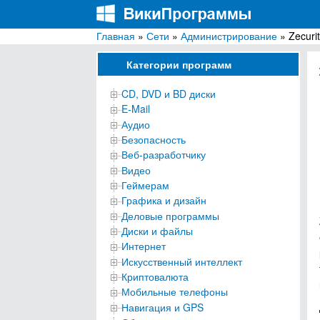
Главная
»
Сети
»
Администрирование
» Zecurit
ВикиПрограммы
Энциклопедия бесплатных компьютерных про
Категории программ
CD, DVD и BD диски
E-Mail
Аудио
Безопасность
Веб-разработчику
Видео
Геймерам
Графика и дизайн
Деловые программы
Диски и файлы
Интернет
Искусственный интеллект
Криптовалюта
Мобильные телефоны
Навигация и GPS