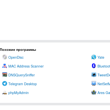
Похожие программы
OpenDisc
Yate
MAC Address Scanner
Bluetoo
DNSQuerySniffer
TweetD
Telegram Desktop
NetSet
phpMyAdmin
Ares Ga