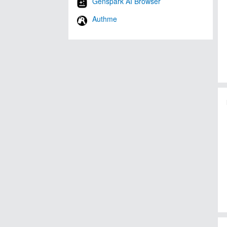
Genspark AI Browser
Authme