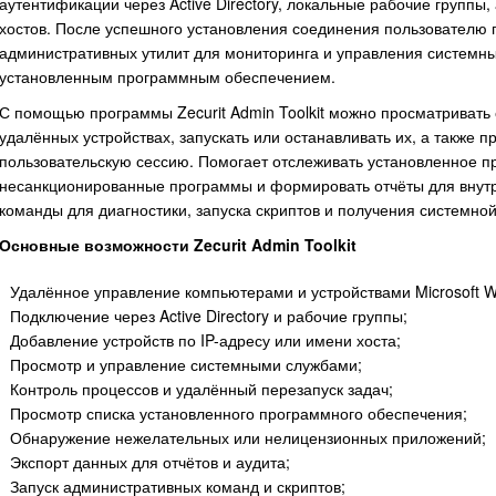
аутентификации через Active Directory, локальные рабочие группы
хостов. После успешного установления соединения пользователю 
административных утилит для мониторинга и управления системн
установленным программным обеспечением.
С помощью программы Zecurit Admin Toolkit можно просматривать 
удалённых устройствах, запускать или останавливать их, а также п
пользовательскую сессию. Помогает отслеживать установленное п
несанкционированные программы и формировать отчёты для внутр
команды для диагностики, запуска скриптов и получения системн
Основные возможности Zecurit Admin Toolkit
Удалённое управление компьютерами и устройствами Microsoft W
Подключение через Active Directory и рабочие группы;
Добавление устройств по IP-адресу или имени хоста;
Просмотр и управление системными службами;
Контроль процессов и удалённый перезапуск задач;
Просмотр списка установленного программного обеспечения;
Обнаружение нежелательных или нелицензионных приложений;
Экспорт данных для отчётов и аудита;
Запуск административных команд и скриптов;