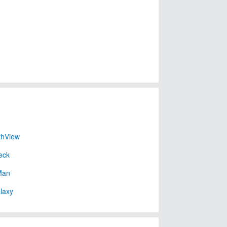
thView
eck
Man
laxy