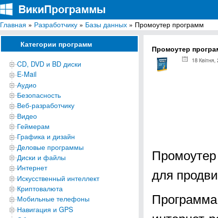
Главная
»
Разработчику
»
Базы данных
» Промоутер программ
ВикиПрограммы
Энциклопедия бесплатных компьютерных программ для Windows
Категории программ
Промоутер програ
18 Квітня,
CD, DVD и BD диски
E-Mail
Аудио
Безопасность
Веб-разработчику
Видео
Геймерам
Графика и дизайн
Деловые программы
Промоутер
Диски и файлы
Интернет
для продви
Искусственный интеллект
Криптовалюта
Программа 
Мобильные телефоны
Навигация и GPS
интернет-р