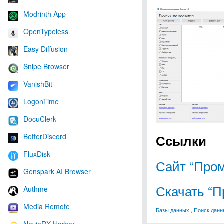
Modrinth App
OpenTypeless
Easy Diffusion
Snipe Browser
VanishBit
LogonTime
DocuClerk
Ссылки
BetterDiscord
FluxDisk
Сайт “Пром
Genspark AI Browser
Скачать “П
Authme
Media Remote
Базы данных
,
Поиск данн