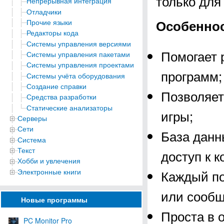
только для
Непрерывная интеграция
Отладчики
Особеннос
Прочие языки
Редакторы кода
Системы управления версиями
Помогает 
Системы управления пакетами
Системы управления проектами
программ;
Системы учёта оборудования
Создание справки
Позволяет
Средства разработки
Статические анализаторы
игры;
Серверы
Сети
База данн
Система
Текст
доступ к 
Хобби и увлечения
Электронные книги
Каждый по
или сообщ
Новые программы
Проста в 
PC Monitor Pro