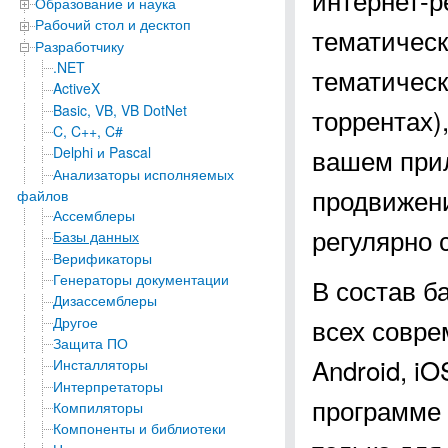
Образование и наука
Рабочий стол и десктоп
тематическ
Разработчику
.NET
тематическ
ActiveX
Basic, VB, VB DotNet
торрентах)
C, C++, C#
вашем прил
Delphi и Pascal
Анализаторы исполняемых
продвижени
файлов
Ассемблеры
регулярно 
Базы данных
Верификаторы
Генераторы документации
В состав б
Дизассемблеры
всех совре
Другое
Защита ПО
Android, i
Инсталляторы
Интерпретаторы
программе 
Компиляторы
Компоненты и библиотеки