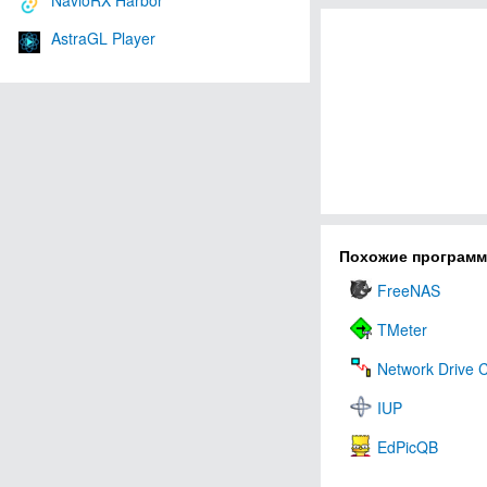
NavioRX Harbor
AstraGL Player
Похожие програм
FreeNAS
TMeter
Network Drive C
IUP
EdPicQB