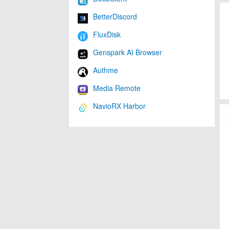
BetterDiscord
FluxDisk
Genspark AI Browser
Authme
Media Remote
NavioRX Harbor