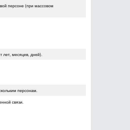
овой персоне (при массовом
т лет, месяцев, дней).
скольким персонам.
нной связи.