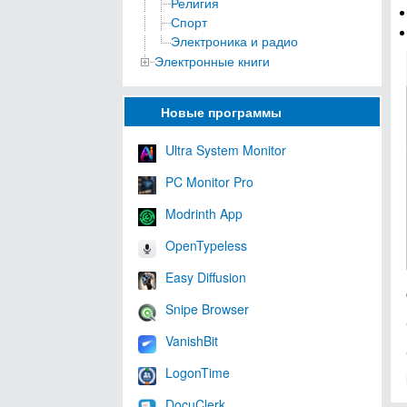
Религия
Спорт
Электроника и радио
Электронные книги
Новые программы
Ultra System Monitor
PC Monitor Pro
Modrinth App
OpenTypeless
Easy Diffusion
Snipe Browser
VanishBit
LogonTime
DocuClerk