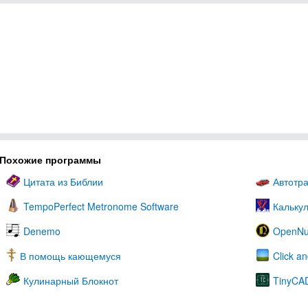
Похожие программы
Цитата из Библии
Автотра
TempoPerfect Metronome Software
Кальку
Denemo
OpenNu
В помощь кающемуся
Click a
Кулинарный Блокнот
TinyCA