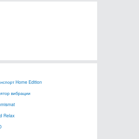
нспорт Home Edition
лятор вибрации
mismat
nd Relax
D