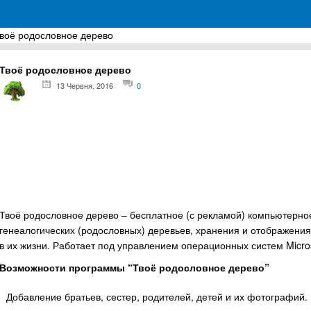
воё родословное дерево
грамм для Windows
Твоё родословное дерево
13 Червня, 2016
0
Твоё родословное дерево – бесплатное (с рекламой) компьютерн
генеалогических (родословных) деревьев, хранения и отображени
в их жизни. Работает под управлением операционных систем Microsoft
Возможности программы “Твоё родословное дерево”
Добавление братьев, сестер, родителей, детей и их фотографий.