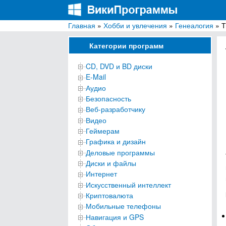
Главная
»
Хобби и увлечения
»
Генеалогия
» Т
ВикиПрограммы
Энциклопедия бесплатных компьютерных про
Категории программ
CD, DVD и BD диски
E-Mail
Аудио
Безопасность
Веб-разработчику
Видео
Геймерам
Графика и дизайн
Деловые программы
Диски и файлы
Интернет
Искусственный интеллект
Криптовалюта
Мобильные телефоны
Навигация и GPS