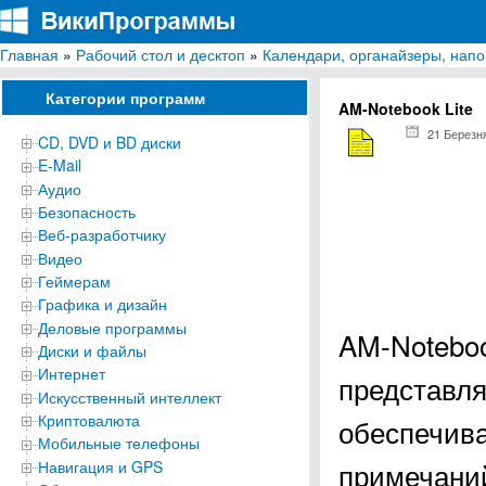
Главная
»
Рабочий стол и десктоп
»
Календари, органайзеры, нап
ВикиПрограммы
Энциклопедия бесплатных компьютерных программ для Windows
Категории программ
AM-Notebook Lite
21 Березн
CD, DVD и BD диски
E-Mail
Аудио
Безопасность
Веб-разработчику
Видео
Геймерам
Графика и дизайн
Деловые программы
AM-Noteboo
Диски и файлы
Интернет
представля
Искусственный интеллект
Криптовалюта
обеспечива
Мобильные телефоны
примечаний
Навигация и GPS