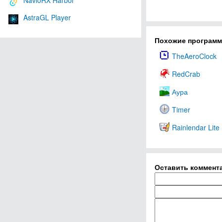
NavioRX Harbor
AstraGL Player
Похожие програм
TheAeroClock
RedCrab
Аура
Timer
Rainlendar Lite
Оставить коммент