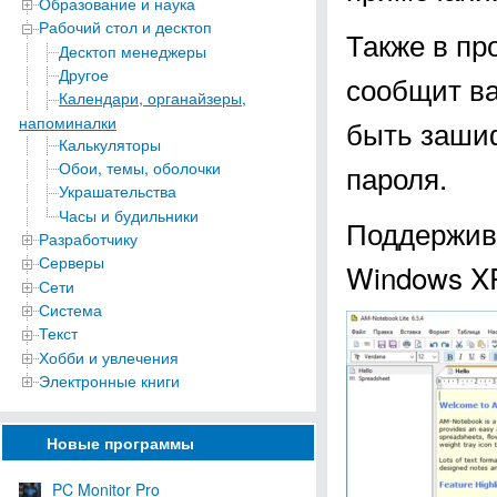
Образование и наука
Рабочий стол и десктоп
Также в пр
Десктоп менеджеры
Другое
сообщит ва
Календари, органайзеры,
напоминалки
быть зашиф
Калькуляторы
Обои, темы, оболочки
пароля.
Украшательства
Часы и будильники
Поддержива
Разработчику
Серверы
Windows XP, 
Сети
Система
Текст
Хобби и увлечения
Электронные книги
Новые программы
PC Monitor Pro