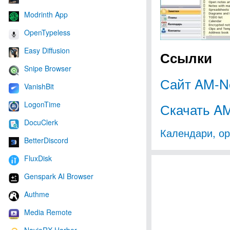
Modrinth App
OpenTypeless
Easy Diffusion
Ссылки
Snipe Browser
Сайт AM-No
VanishBit
LogonTime
Скачать AM
DocuClerk
Календари, о
BetterDiscord
FluxDisk
Genspark AI Browser
Authme
Media Remote