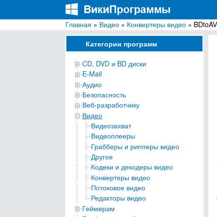
Главная
»
Видео
»
Конвертеры видео
» BDtoA
ВикиПрограммы
Энциклопедия бесплатных компьютерных про
Категории программ
CD, DVD и BD диски
E-Mail
Аудио
Безопасность
Веб-разработчику
Видео
Видеозахват
Видеоплееры
Грабберы и рипперы видео
Другое
Кодеки и декодеры видео
Конвертеры видео
Потоковое видео
Редакторы видео
Геймерам