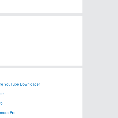
re YouTube Downloader
er
ro
mera Pro