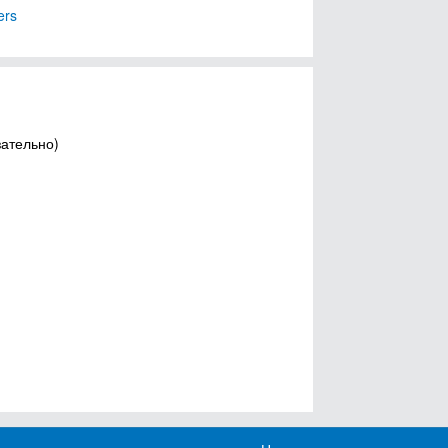
ers
зательно)