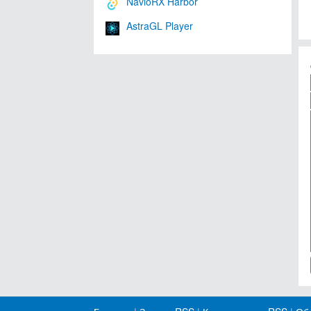
NavioRX Harbor
AstraGL Player