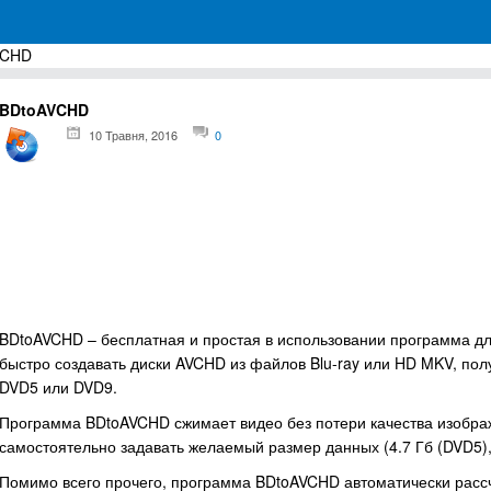
VCHD
грамм для Windows
BDtoAVCHD
10 Травня, 2016
0
BDtoAVCHD – бесплатная и простая в использовании программа для
быстро создавать диски AVCHD из файлов Blu-ray или HD MKV, пол
DVD5 или DVD9.
Программа BDtoAVCHD сжимает видео без потери качества изобра
самостоятельно задавать желаемый размер данных (4.7 Гб (DVD5), 8
Помимо всего прочего, программа BDtoAVCHD автоматически рассч