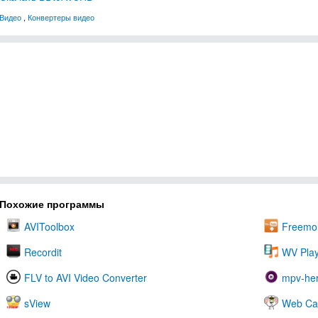
Видео
,
Конвертеры видео
Похожие программы
AVIToolbox
Freemo
Recordit
WV Play
FLV to AVI Video Converter
mpv-he
sView
Web Ca