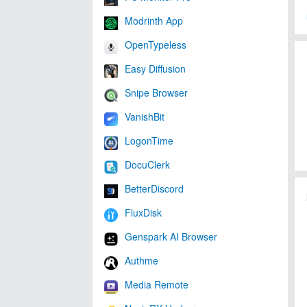
Modrinth App
OpenTypeless
Easy Diffusion
Snipe Browser
VanishBit
LogonTime
DocuClerk
BetterDiscord
FluxDisk
Genspark AI Browser
Authme
Media Remote