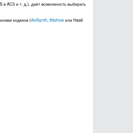
в AC3 и т. д.), даёт возможность выбирать
новки кодеков (
AviSynth
,
ffdshow
или Haali