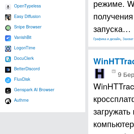
режиме. W
OpenTypeless
получения
Easy Diffusion
запуска…
Snipe Browser
VanishBit
,
Графика и дизайн
Захват
LogonTime
DocuClerk
WinHTTrac
BetterDiscord
9 Бер
FluxDisk
WinHTTrac
Genspark AI Browser
кроссплат
Authme
загружать
компьютер