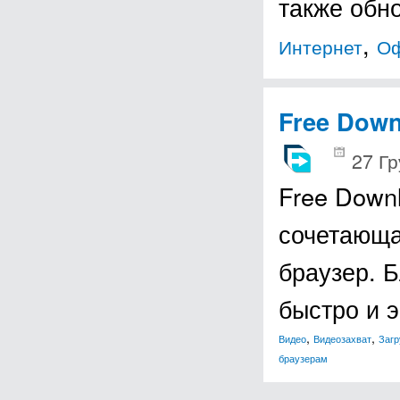
также обн
,
Интернет
Оф
Free Dow
27 Гр
Free Down
сочетающа
браузер. 
быстро и 
,
,
Видео
Видеозахват
Загр
браузерам