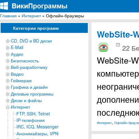
Главная
»
Интернет
» Офлайн-браузеры
ВикиПрограммы
Энциклопедия бесплатных компьютерных программ для Windows
Категории программ
WebSite-W
CD, DVD и BD диски
22 Б
E-Mail
Аудио
WebSite-W
Безопасность
Веб-разработчику
компьютер
Видео
Геймерам
неогранич
Графика и дизайн
Деловые программы
дополнени
Диски и файлы
Интернет
последнюю
FTP, SSH, Telnet
IP-телефония
,
Интернет
Офлайн-брауз
IRC, ICQ, Messenger
Анонимайзеры, VPN