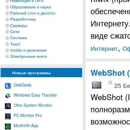
Навигация и GPS
Образование и наука
обеспечен
Рабочий стол и десктоп
Разработчику
Интернету
Серверы
Сети
виде сжат
Система
Текст
,
Интернет
Оф
Хобби и увлечения
Электронные книги
WebShot (
Новые программы
25 Б
DiskGeek
WebShot (I
Windows Easy Transfer
Ultra System Monitor
полноразм
PC Monitor Pro
возможнос
Modrinth App