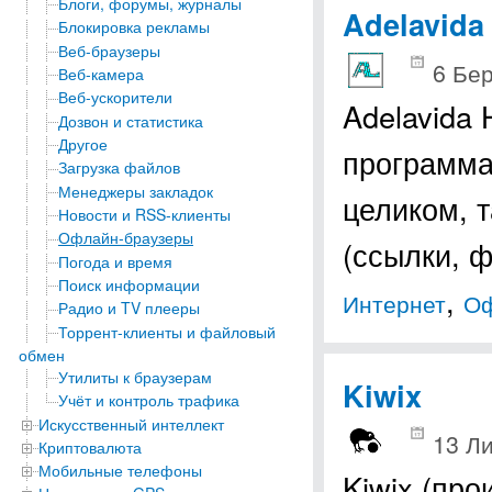
Блоги, форумы, журналы
Adelavida
Блокировка рекламы
Веб-браузеры
6 Бер
Веб-камера
Веб-ускорители
Adelavida
Дозвон и статистика
Другое
программа
Загрузка файлов
Менеджеры закладок
целиком, 
Новости и RSS-клиенты
Офлайн-браузеры
(ссылки, 
Погода и время
Поиск информации
,
Интернет
Оф
Радио и TV плееры
Торрент-клиенты и файловый
обмен
Утилиты к браузерам
Kiwix
Учёт и контроль трафика
Искусственный интеллект
13 Ли
Криптовалюта
Мобильные телефоны
Kiwix (про