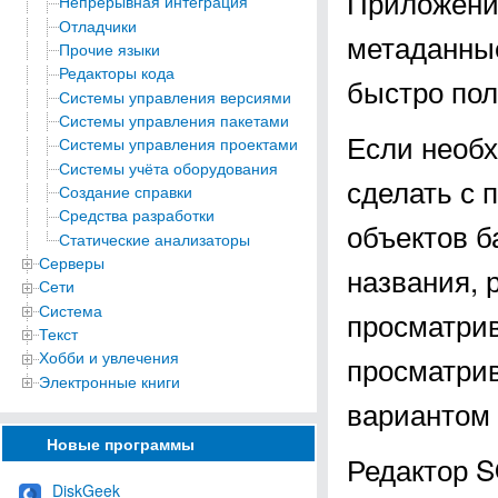
Приложени
Непрерывная интеграция
Отладчики
метаданные
Прочие языки
Редакторы кода
быстро пол
Системы управления версиями
Системы управления пакетами
Если необх
Системы управления проектами
Системы учёта оборудования
сделать с 
Создание справки
Средства разработки
объектов б
Статические анализаторы
Серверы
названия, 
Сети
Система
просматрив
Текст
Хобби и увлечения
просматрив
Электронные книги
вариантом 
Новые программы
Редактор S
DiskGeek