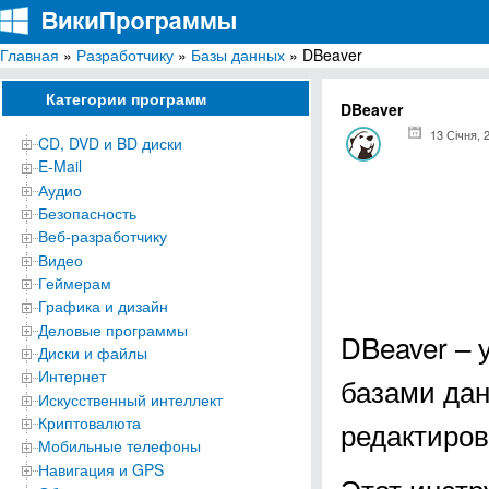
Главная
»
Разработчику
»
Базы данных
» DBeaver
ВикиПрограммы
Энциклопедия бесплатных компьютерных программ для Windows
Категории программ
DBeaver
13 Січня, 
CD, DVD и BD диски
E-Mail
Аудио
Безопасность
Веб-разработчику
Видео
Геймерам
Графика и дизайн
Деловые программы
DBeaver – 
Диски и файлы
Интернет
базами дан
Искусственный интеллект
Криптовалюта
редактиров
Мобильные телефоны
Навигация и GPS
Этот инстр