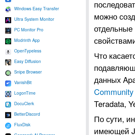
последоват
Windows Easy Transfer
можно созд
Ultra System Monitor
отдельные 
PC Monitor Pro
свойствами
Modrinth App
OpenTypeless
Что касает
Easy Diffusion
подавляющ
Snipe Browser
данных Apa
VanishBit
Community 
LogonTime
Teradata, Y
DocuClerk
BetterDiscord
По сути, и
FluxDisk
имеющей J