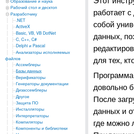
Образование и наука
Рабочий стол и десктоп
работает с
Разработчику
.NET
собой унив
ActiveX
Basic, VB, VB DotNet
данных, по
C, C++, C#
редактиров
Delphi и Pascal
Анализаторы исполняемых
для тех, к
файлов
Ассемблеры
Базы данных
Программа 
Верификаторы
Генераторы документации
довольно б
Дизассемблеры
После загр
Другое
Защита ПО
данных и о
Инсталляторы
Интерпретаторы
где можно 
Компиляторы
Компоненты и библиотеки