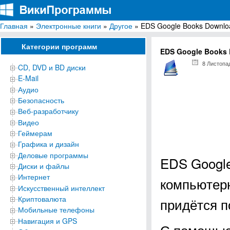
Главная
»
Электронные книги
»
Другое
» EDS Google Books Downlo
ВикиПрограммы
Энциклопедия бесплатных компьютерных программ для Windows
Категории программ
EDS Google Books 
8 Листопа
CD, DVD и BD диски
E-Mail
Аудио
Безопасность
Веб-разработчику
Видео
Геймерам
Графика и дизайн
Деловые программы
EDS Google
Диски и файлы
Интернет
компьютерн
Искусственный интеллект
Криптовалюта
придётся п
Мобильные телефоны
Навигация и GPS
С помощью