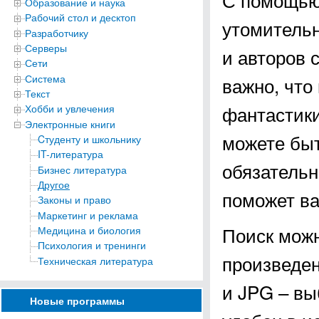
Образование и наука
Рабочий стол и десктоп
утомительн
Разработчику
Серверы
и авторов 
Сети
Система
важно, что
Текст
фантастики
Хобби и увлечения
Электронные книги
можете быт
Cтуденту и школьнику
IT-литература
обязательн
Бизнес литература
Другое
поможет ва
Законы и право
Маркетинг и реклама
Поиск можн
Медицина и биология
Психология и тренинги
произведе
Техническая литература
и JPG – вы
Новые программы