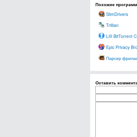
Похожие програм
SlimDrivers
Trillian
LIII BitTorrent C
Epic Privacy Br
Парсер фрилан
Оставить коммент