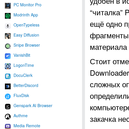
удобен в и
PC Monitor Pro
“читалка” 
Modrinth App
ещё одно п
OpenTypeless
фрагменты 
Easy Diffusion
материала 
Snipe Browser
VanishBit
Стоит отме
LogonTime
Downloader
DocuClerk
сложных оп
BetterDiscord
определили
FluxDisk
компьютере
Genspark AI Browser
Authme
закачка не
Media Remote