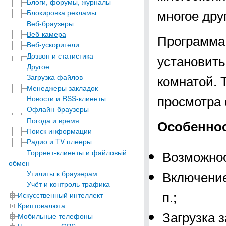
Блоги, форумы, журналы
многое дру
Блокировка рекламы
Веб-браузеры
Веб-камера
Программа
Веб-ускорители
Дозвон и статистика
установить
Другое
комнатой. 
Загрузка файлов
Менеджеры закладок
просмотра
Новости и RSS-клиенты
Офлайн-браузеры
Погода и время
Особеннос
Поиск информации
Радио и TV плееры
Возможнос
Торрент-клиенты и файловый
обмен
Включение
Утилиты к браузерам
Учёт и контроль трафика
п.;
Искусственный интеллект
Криптовалюта
Загрузка 
Мобильные телефоны