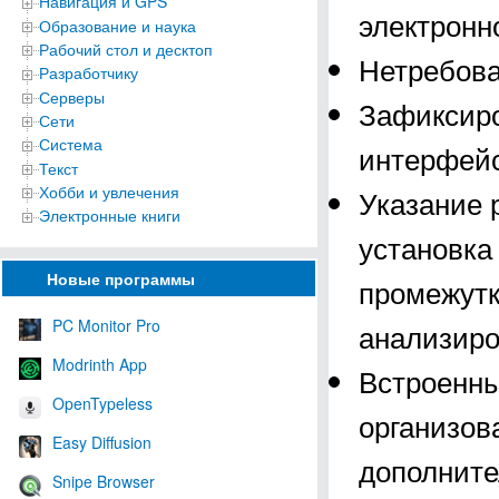
Навигация и GPS
электронн
Образование и наука
Рабочий стол и десктоп
Нетребова
Разработчику
Серверы
Зафиксиро
Сети
Система
интерфейс
Текст
Хобби и увлечения
Указание 
Электронные книги
установка
Новые программы
промежутк
PC Monitor Pro
анализиро
Modrinth App
Встроенны
OpenTypeless
организов
Easy Diffusion
дополните
Snipe Browser