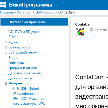
Главная
»
Интернет
»
Веб-камера
» ContaCam
ВикиПрограммы
Энциклопедия бесплатных компьютерных программ для Windows
Категории программ
ContaCam
24 Грудня,
CD, DVD и BD диски
E-Mail
Аудио
Безопасность
Веб-разработчику
Видео
Геймерам
Графика и дизайн
Деловые программы
ContaCam 
Диски и файлы
Интернет
для орган
FTP, SSH, Telnet
IP-телефония
видеотранс
IRC, ICQ, Messenger
многооконн
Анонимайзеры, VPN