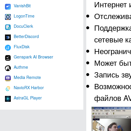
Интернет 
VanishBit
Отслежива
LogonTime
Поддержка
DocuClerk
BetterDiscord
сетевые к
FluxDisk
Неогранич
Genspark AI Browser
Может быт
Authme
Запись зв
Media Remote
Возможнос
NavioRX Harbor
файлов AV
AstraGL Player