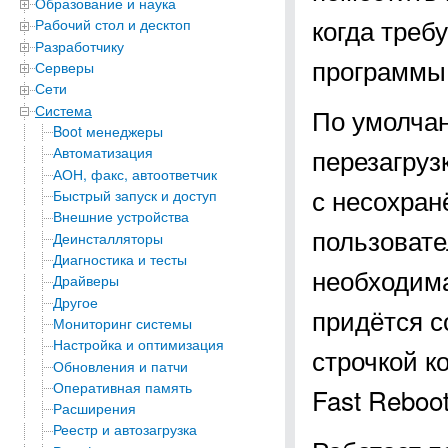
Образование и наука
когда треб
Рабочий стол и десктоп
Разработчику
программы 
Серверы
Сети
Система
По умолчан
Boot менеджеры
перезагруз
Автоматизация
АОН, факс, автоответчик
с несохран
Быстрый запуск и доступ
Внешние устройства
пользовате
Деинсталляторы
Диагностика и тесты
необходима
Драйверы
Другое
придётся с
Мониторинг системы
Настройка и оптимизация
строчкой ко
Обновления и патчи
Оперативная память
Fast Reboot
Расширения
Реестр и автозагрузка