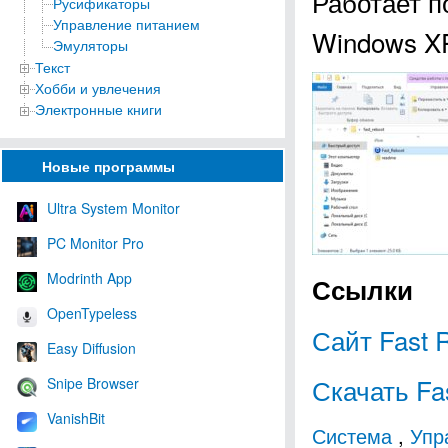
Работает п
Русификаторы
Управление питанием
Windows XP, 
Эмуляторы
Текст
Хобби и увлечения
Электронные книги
Новые программы
Ultra System Monitor
PC Monitor Pro
Modrinth App
Ссылки
OpenTypeless
Сайт Fast 
Easy Diffusion
Скачать Fa
Snipe Browser
VanishBit
Система
,
Упр