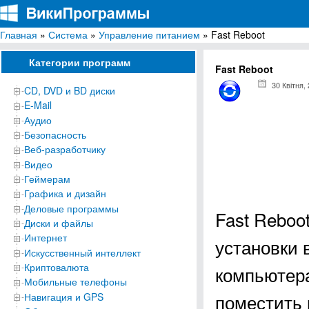
Главная
»
Система
»
Управление питанием
» Fast Reboot
ВикиПрограммы
Энциклопедия бесплатных компьютерных программ для Windows
Категории программ
Fast Reboot
30 Квітня,
CD, DVD и BD диски
E-Mail
Аудио
Безопасность
Веб-разработчику
Видео
Геймерам
Графика и дизайн
Деловые программы
Fast Reboo
Диски и файлы
Интернет
установки 
Искусственный интеллект
Криптовалюта
компьютера
Мобильные телефоны
поместить 
Навигация и GPS