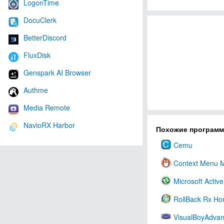
LogonTime
DocuClerk
BetterDiscord
FluxDisk
Genspark AI Browser
Authme
Media Remote
NavioRX Harbor
Похожие програм
Cemu
Context Menu 
Microsoft Activ
RollBack Rx H
VisualBoyAdva