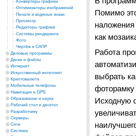
Конвертеры графики
Оптимизаторы изображений
Помимо это
Печати и водяные знаки
Просмотр
наложения 
Редакторы графики
Системы рендеринга
как мозаика
Фото
Чертёж и САПР
Работа про
Деловые программы
Диски и файлы
автоматизи
Интернет
Искусственный интеллект
выбрать ка
Криптовалюта
Мобильные телефоны
фоторамку 
Навигация и GPS
Исходную 
Образование и наука
Рабочий стол и десктоп
увеличиват
Разработчику
Серверы
наилучшего
Сети
Система