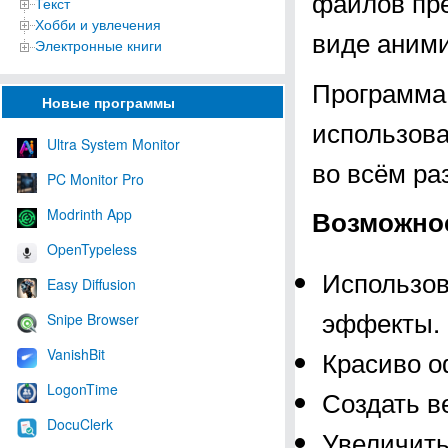
файлов пре
Текст
Хобби и увлечения
виде аними
Электронные книги
Программа 
Новые программы
использова
Ultra System Monitor
во всём ра
PC Monitor Pro
Возможнос
Modrinth App
OpenTypeless
Использов
Easy Diffusion
эффекты.
Snipe Browser
Красиво 
VanishBit
LogonTime
Создать в
DocuClerk
Увеличить