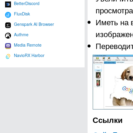
BetterDiscord
просмотра
FluxDisk
Иметь на 
Genspark AI Browser
изображен
Authme
Переводит
Media Remote
NavioRX Harbor
Ссылки