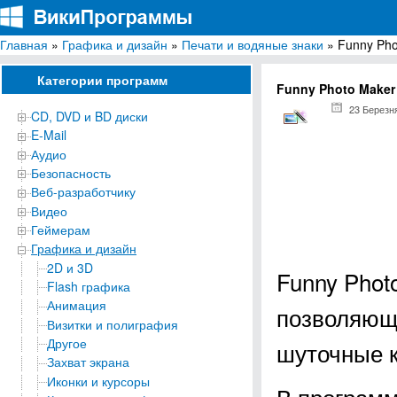
Главная
»
Графика и дизайн
»
Печати и водяные знаки
» Funny Pho
ВикиПрограммы
Энциклопедия бесплатных компьютерных программ для Windows
Категории программ
Funny Photo Maker
23 Березн
CD, DVD и BD диски
E-Mail
Аудио
Безопасность
Веб-разработчику
Видео
Геймерам
Графика и дизайн
2D и 3D
Funny Phot
Flash графика
Анимация
позволяющ
Визитки и полиграфия
Другое
шуточные к
Захват экрана
Иконки и курсоры
В программ