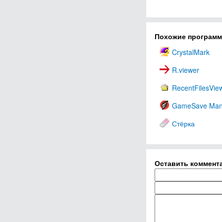
Похожие програм
CrystalMark
R.viewer
RecentFilesVie
GameSave Man
Стёрка
Оставить коммент