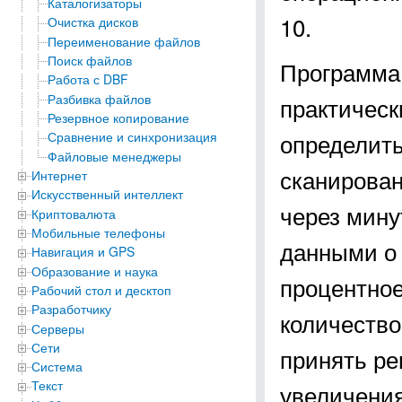
Каталогизаторы
10.
Очистка дисков
Переименование файлов
Поиск файлов
Программа 
Работа с DBF
Разбивка файлов
практическ
Резервное копирование
определить
Сравнение и синхронизация
Файловые менеджеры
сканирован
Интернет
Искусственный интеллект
через мину
Криптовалюта
Мобильные телефоны
данными о п
Навигация и GPS
Образование и наука
процентное
Рабочий стол и десктоп
Разработчику
количество
Серверы
Сети
принять ре
Система
Текст
увеличения