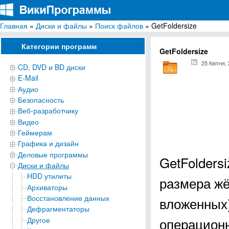
Главная
»
Диски и файлы
»
Поиск файлов
» GetFoldersize
ВикиПрограммы
Энциклопедия бесплатных компьютерных программ для Windows
Категории программ
GetFoldersize
25 Квітня,
CD, DVD и BD диски
E-Mail
Аудио
Безопасность
Веб-разработчику
Видео
Геймерам
Графика и дизайн
Деловые программы
GetFolders
Диски и файлы
HDD утилиты
размера жё
Архиваторы
Восстановление данных
вложенных)
Дефрагментаторы
операционны
Другое