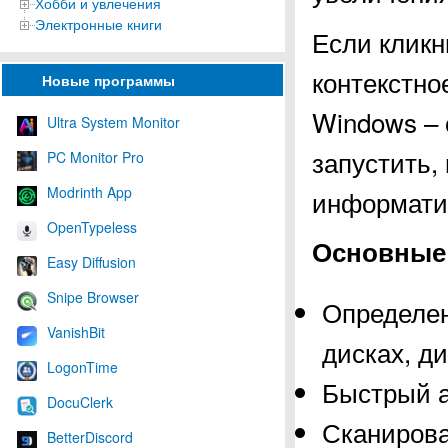
Хобби и увлечения
Электронные книги
Если кликн
контекстно
Новые программы
Windows – 
Ultra System Monitor
запустить, 
PC Monitor Pro
Modrinth App
информатив
OpenTypeless
Основные 
Easy Diffusion
Snipe Browser
Определен
VanishBit
дисках, д
LogonTime
Быстрый а
DocuClerk
Сканирова
BetterDiscord