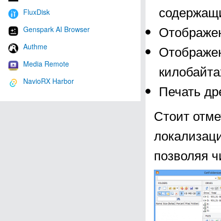
содержащи
FluxDisk
Отображен
Genspark AI Browser
Authme
Отображен
Media Remote
килобайтах
NavioRX Harbor
Печать др
Стоит отме
локализаци
позволяя ч