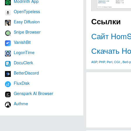
Modrinth App
OpenTypeless
Ссылки
Easy Diffusion
Snipe Browser
Сайт HomS
VanishBit
Скачать H
LogonTime
ASP, PHP, Perl, CGI
,
Веб-р
DocuClerk
BetterDiscord
FluxDisk
Genspark AI Browser
Authme