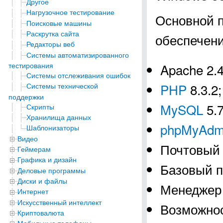
Другое
Нагрузочное тестирование
Основной 
Поисковые машины
Раскрутка сайта
обеспечени
Редакторы веб
Системы автоматизированного
тестирования
Apache 2.
Системы отслеживания ошибок
PHP
8.3.2;
Системы технической
поддержки
MySQL
5.7
Скрипты
Хранилища данных
phpMyAdm
Шаблонизаторы
Видео
Почтовый 
Геймерам
Графика и дизайн
Базовый п
Деловые программы
Диски и файлы
Менеджер 
Интернет
Искусственный интеллект
Возможнос
Криптовалюта