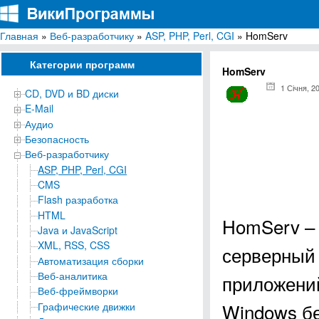
Главная
»
Веб-разработчику
»
ASP, PHP, Perl, CGI
» HomServ
ВикиПрограммы
Энциклопедия бесплатных компьютерных программ для Windows
Категории программ
HomServ
1 Січня, 2
CD, DVD и BD диски
E-Mail
Аудио
Безопасность
Веб-разработчику
ASP, PHP, Perl, CGI
CMS
Flash разработка
HTML
HomServ – 
Java и JavaScript
XML, RSS, CSS
серверный 
Автоматизация сборки
Веб-аналитика
приложений
Веб-фреймворки
Windows бе
Графические движки