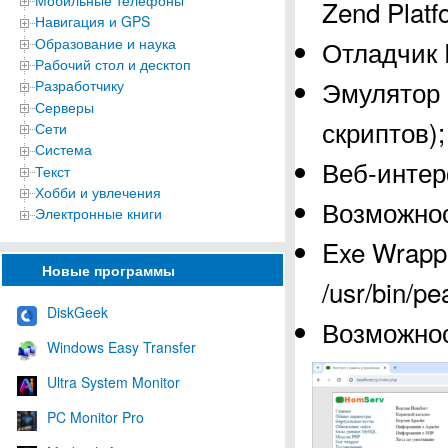
Мобильные телефоны
Zend Plat
Навигация и GPS
Образование и наука
Отладчик
Рабочий стол и десктоп
Эмулятор 
Разработчику
Серверы
скриптов);
Сети
Система
Веб-интер
Текст
Хобби и увлечения
Возможнос
Электронные книги
Exe Wrapp
Новые программы
/usr/bin/pe
DiskGeek
Возможнос
Windows Easy Transfer
Ultra System Monitor
PC Monitor Pro