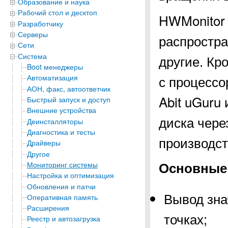
Образование и наука
Рабочий стол и десктоп
HWMonitor
Разработчику
Серверы
распростра
Сети
Система
другие. Кр
Boot менеджеры
с процессо
Автоматизация
АОН, факс, автоответчик
Abit uGuru
Быстрый запуск и доступ
Внешние устройства
диска чере
Деинсталляторы
Диагностика и тесты
производст
Драйверы
Другое
Основные
Мониторинг системы
Настройка и оптимизация
Обновления и патчи
Вывод зна
Оперативная память
Расширения
точках;
Реестр и автозагрузка