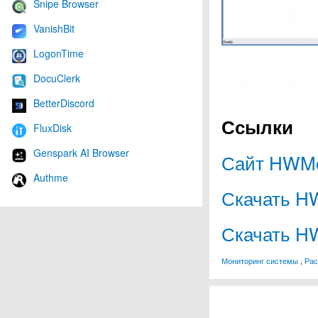
Snipe Browser
VanishBit
LogonTime
DocuClerk
BetterDiscord
Ссылки
FluxDisk
Genspark AI Browser
Сайт HWMo
Authme
Скачать H
Скачать HW
Мониторинг системы
,
Ра