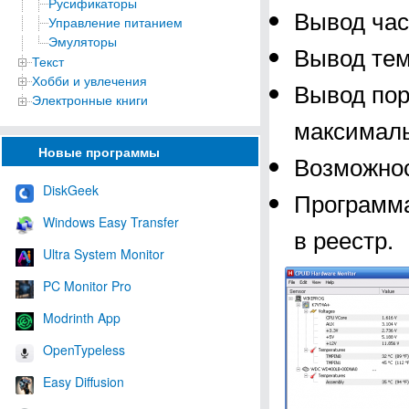
Русификаторы
Вывод час
Управление питанием
Эмуляторы
Вывод тем
Текст
Хобби и увлечения
Вывод пор
Электронные книги
максималь
Новые программы
Возможнос
DiskGeek
Программа
Windows Easy Transfer
в реестр.
Ultra System Monitor
PC Monitor Pro
Modrinth App
OpenTypeless
Easy Diffusion