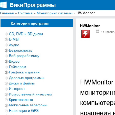
Главная
»
Система
»
Мониторинг системы
» HWMonitor
ВикиПрограммы
Энциклопедия бесплатных компьютерных программ для Windows
Категории программ
HWMonitor
14 Травня,
CD, DVD и BD диски
E-Mail
Аудио
Безопасность
Веб-разработчику
Видео
Геймерам
Графика и дизайн
Деловые программы
HWMonitor 
Диски и файлы
Интернет
мониторинг
Искусственный интеллект
Криптовалюта
компьютера
Мобильные телефоны
вращения в
Навигация и GPS