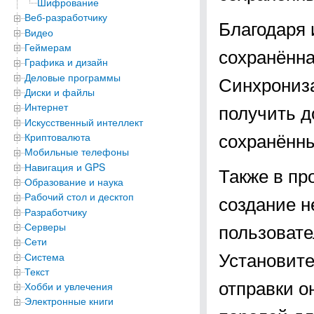
Шифрование
Веб-разработчику
Благодаря
Видео
Геймерам
сохранённа
Графика и дизайн
Деловые программы
Синхрониз
Диски и файлы
получить д
Интернет
Искусственный интеллект
сохранённы
Криптовалюта
Мобильные телефоны
Навигация и GPS
Также в пр
Образование и наука
Рабочий стол и десктоп
создание н
Разработчику
пользовате
Серверы
Сети
Установит
Система
Текст
отправки о
Хобби и увлечения
Электронные книги