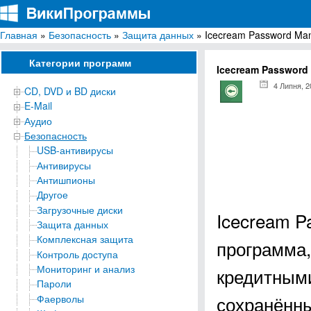
Главная
»
Безопасность
»
Защита данных
» Icecream Password Ma
ВикиПрограммы
Энциклопедия бесплатных компьютерных программ для Windows
Категории программ
Icecream Password
4 Липня, 2
CD, DVD и BD диски
E-Mail
Аудио
Безопасность
USB-антивирусы
Антивирусы
Антишпионы
Другое
Загрузочные диски
Icecream P
Защита данных
Комплексная защита
программа,
Контроль доступа
Мониторинг и анализ
кредитным
Пароли
сохранённы
Фаерволы