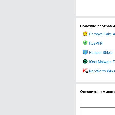
Похожие програм
Remove Fake An
RusVPN
Hotspot Shield
IObit Malware F
Net-Worm.Win3
Оставить коммент