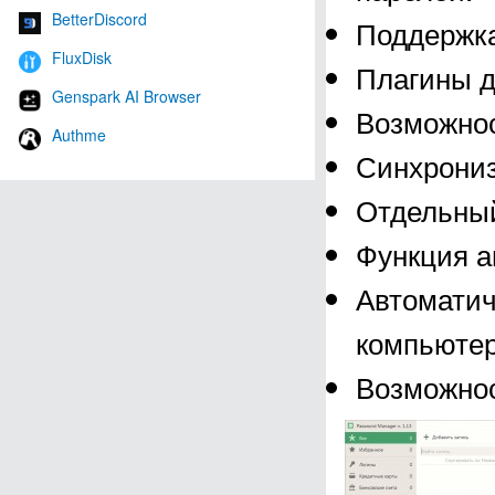
BetterDiscord
Поддержка
FluxDisk
Плагины д
Genspark AI Browser
Возможнос
Authme
Синхрони
Отдельный
Функция а
Автоматич
компьютер
Возможнос