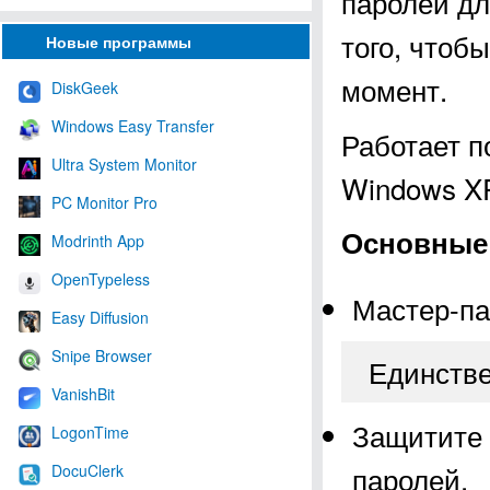
паролей дл
того, чтоб
Новые программы
момент.
DiskGeek
Windows Easy Transfer
Работает п
Ultra System Monitor
Windows XP, 
PC Monitor Pro
Основные 
Modrinth App
OpenTypeless
Мастер-па
Easy Diffusion
Snipe Browser
Единстве
VanishBit
Защитите 
LogonTime
паролей.
DocuClerk