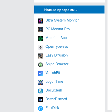
Новые программы
Ultra System Monitor
PC Monitor Pro
Modrinth App
OpenTypeless
Easy Diffusion
Snipe Browser
VanishBit
LogonTime
DocuClerk
BetterDiscord
FluxDisk