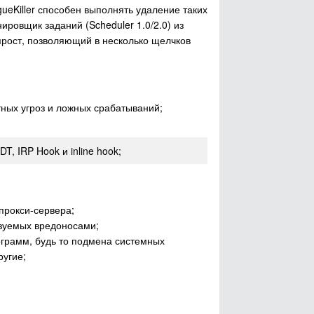
ueKiller способен выполнять удаление таких
ровщик заданий (Scheduler 1.0/2.0) из
прост, позволяющий в несколько щелчков
тных угроз и ложных срабатываний;
, IRP Hook и inline hook;
прокси-сервера;
зуемых вредоносами;
грамм, будь то подмена системных
ругие;