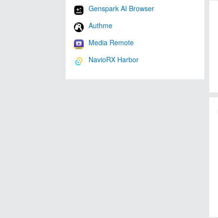
Genspark AI Browser
Authme
Media Remote
NavioRX Harbor