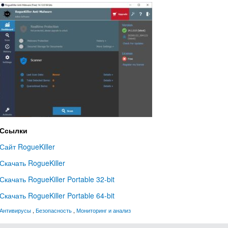
Ссылки
Сайт RogueKiller
Скачать RogueKiller
Скачать RogueKiller Portable 32-bit
Скачать RogueKiller Portable 64-bit
Антивирусы
,
Безопасность
,
Мониторинг и анализ