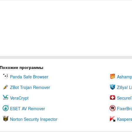
Похожие программы
Panda Safe Browser
Ashampo
ZBot Trojan Remover
Zillya! 
VeraCrypt
SecureI
ESET AV Remover
FixerBr
Norton Security Inspector
Kaspers