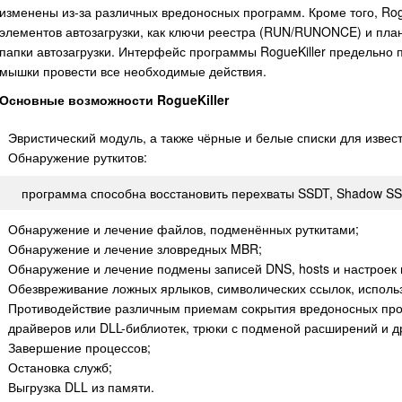
изменены из-за различных вредоносных программ. Кроме того, Rog
элементов автозагрузки, как ключи реестра (RUN/RUNONCE) и плани
папки автозагрузки. Интерфейс программы RogueKiller предельно 
мышки провести все необходимые действия.
Основные возможности RogueKiller
Эвристический модуль, а также чёрные и белые списки для извес
Обнаружение руткитов:
программа способна восстановить перехваты SSDT, Shadow SSDT
Обнаружение и лечение файлов, подменённых руткитами;
Обнаружение и лечение зловредных MBR;
Обнаружение и лечение подмены записей DNS, hosts и настроек 
Обезвреживание ложных ярлыков, символических ссылок, исполь
Противодействие различным приемам сокрытия вредоносных про
драйверов или DLL-библиотек, трюки с подменой расширений и д
Завершение процессов;
Остановка служб;
Выгрузка DLL из памяти.