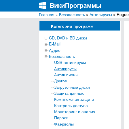
Главная
»
Безопасность
»
Антивирусы
» RogueK
ВикиПрограммы
Энциклопедия бесплатных компьютерных про
Категории программ
CD, DVD и BD диски
E-Mail
Аудио
Безопасность
USB-антивирусы
Антивирусы
Антишпионы
Другое
Загрузочные диски
Защита данных
Комплексная защита
Контроль доступа
Мониторинг и анализ
Пароли
Фаерволы