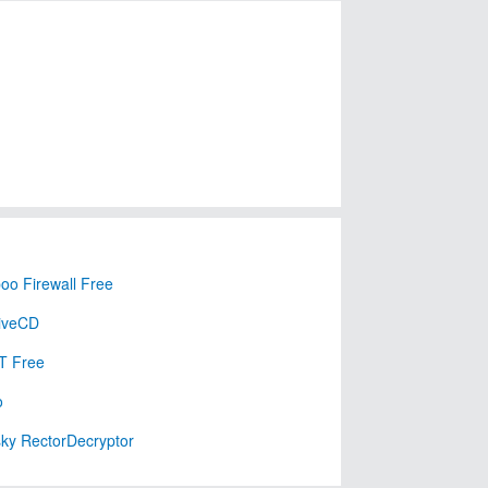
o Firewall Free
LiveCD
T Free
o
ky RectorDecryptor