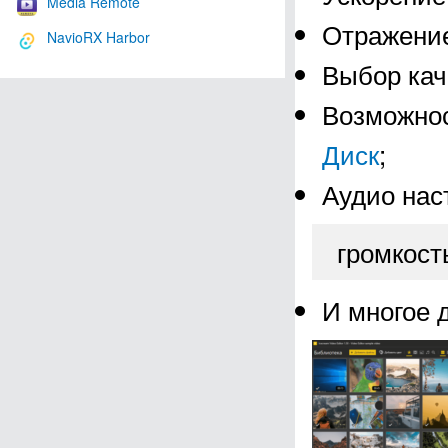
Media Remote
Отражение
NavioRX Harbor
Выбор кач
Возможнос
Диск
;
Аудио нас
громкост
И многое 