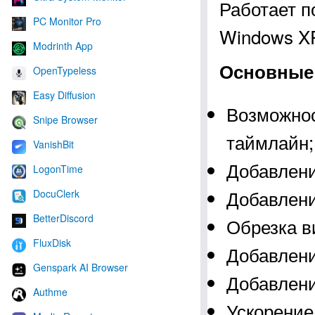
Работает п
PC Monitor Pro
Windows XP, 
Modrinth App
Основные 
OpenTypeless
Easy Diffusion
Возможнос
Snipe Browser
таймлайн;
VanishBit
Добавлени
LogonTime
Добавлен
DocuClerk
BetterDiscord
Обрезка в
FluxDisk
Добавлени
Genspark AI Browser
Добавлени
Authme
Ускорение