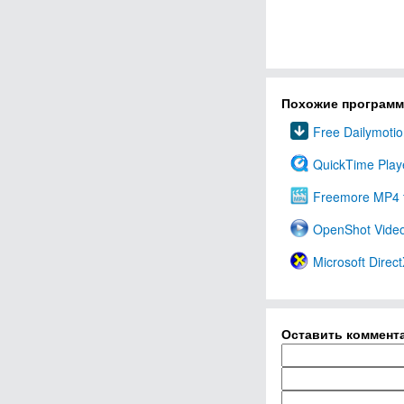
Похожие програм
Free Dailymoti
QuickTime Play
Freemore MP4 t
OpenShot Video
Microsoft Direc
Оставить коммент