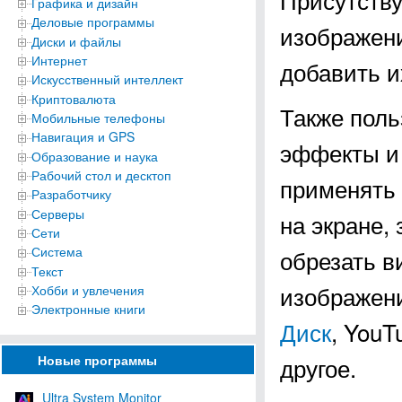
Графика и дизайн
Деловые программы
изображени
Диски и файлы
Интернет
добавить и
Искусственный интеллект
Криптовалюта
Также поль
Мобильные телефоны
Навигация и GPS
эффекты и 
Образование и наука
Рабочий стол и десктоп
применять 
Разработчику
Серверы
на экране,
Сети
Система
обрезать в
Текст
изображени
Хобби и увлечения
Электронные книги
Диск
, YouT
Новые программы
другое.
Ultra System Monitor