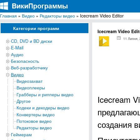
Главная
»
Видео
»
Редакторы видео
» Icecream Video Editor
ВикиПрограммы
Энциклопедия бесплатных компьютерных программ для Windows
Категории программ
Icecream Video Edit
11 Липня,
CD, DVD и BD диски
E-Mail
Аудио
Безопасность
Веб-разработчику
Видео
Видеозахват
Видеоплееры
Грабберы и рипперы видео
Icecream V
Другое
Кодеки и декодеры видео
предлагаю
Конвертеры видео
Потоковое видео
создания в
Редакторы видео
Геймерам
Присутств