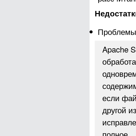
Недостатк
Проблемы
Apache S
обработа
одноврем
содержим
если фай
другой и
исправле
полное.