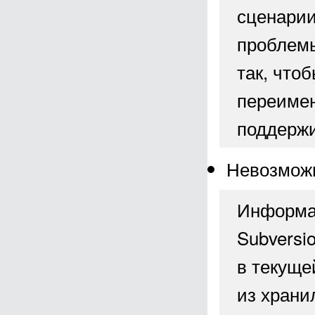
сценарии
проблемы
так, что
переимен
поддержи
Невозможн
Информа
Subversi
в текуще
из храни