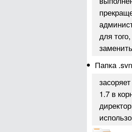
выполнен
прекраще
админист
для того
заменить
Папка .sv
засоряет
1.7 в ко
директор
использ