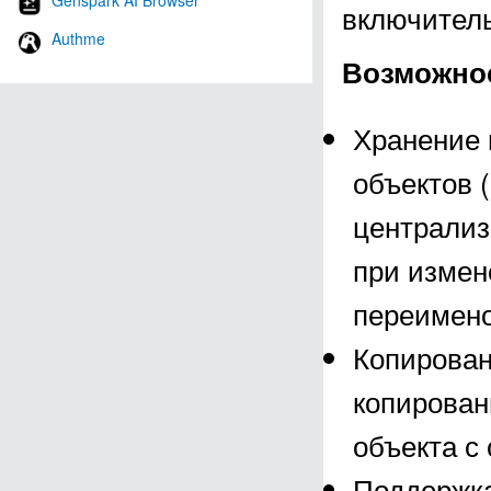
Genspark AI Browser
включител
Authme
Возможнос
Хранение 
объектов 
централиз
при измен
переимено
Копирован
копирован
объекта с
Поддержка