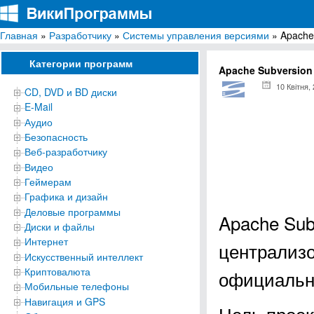
Главная
»
Разработчику
»
Системы управления версиями
» Apache
ВикиПрограммы
Энциклопедия бесплатных компьютерных программ для Windows
Категории программ
Apache Subversion
10 Квітня,
CD, DVD и BD диски
E-Mail
Аудио
Безопасность
Веб-разработчику
Видео
Геймерам
Графика и дизайн
Деловые программы
Apache Sub
Диски и файлы
Интернет
централизо
Искусственный интеллект
Криптовалюта
официально
Мобильные телефоны
Навигация и GPS
Цель проек