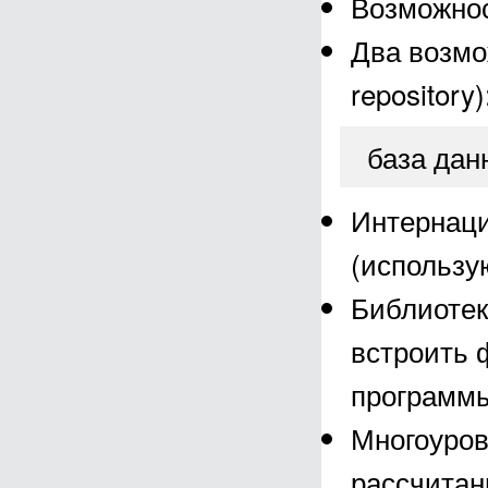
Возможнос
Два возмо
repository)
база дан
Интернац
(использу
Библиотек
встроить 
программы
Многоуров
рассчитан