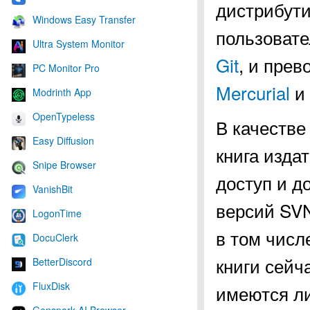
дистрибути
Windows Easy Transfer
пользовате
Ultra System Monitor
Git
, и пре
PC Monitor Pro
Mercurial
и
Modrinth App
OpenTypeless
В качеств
Easy Diffusion
книга изда
Snipe Browser
доступ и д
VanishBit
версий SVN
LogonTime
в том числ
DocuClerk
книги сейч
BetterDiscord
FluxDisk
имеются ли