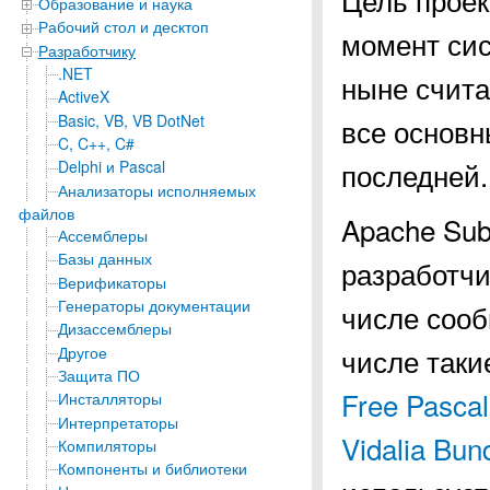
Образование и наука
Рабочий стол и десктоп
момент си
Разработчику
.NET
ныне счита
ActiveX
Basic, VB, VB DotNet
все основ
C, C++, C#
последней.
Delphi и Pascal
Анализаторы исполняемых
файлов
Apache Sub
Ассемблеры
Базы данных
разработчи
Верификаторы
Генераторы документации
числе соо
Дизассемблеры
числе таки
Другое
Защита ПО
Free Pascal
Инсталляторы
Интерпретаторы
Vidalia Bun
Компиляторы
Компоненты и библиотеки