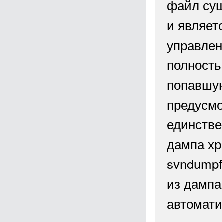
файл сущ
и являет
управлен
полност
попавшую
предусмо
единстве
дампа хр
svndumpf
из дампа
автомати