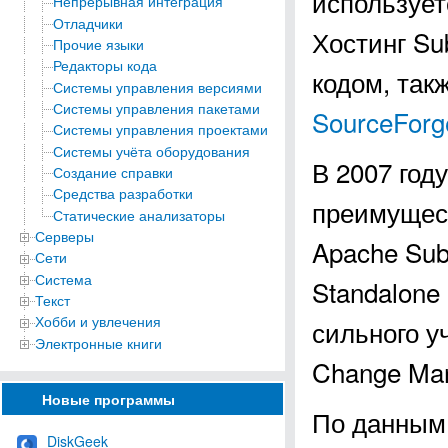
использует
Непрерывная интеграция
Отладчики
Хостинг Su
Прочие языки
Редакторы кода
кодом, так
Системы управления версиями
Системы управления пакетами
SourceForg
Системы управления проектами
Системы учёта оборудования
В 2007 год
Создание справки
Средства разработки
преимущест
Статические анализаторы
Серверы
Apache Sub
Сети
Система
Standalone
Текст
Хобби и увлечения
сильного уч
Электронные книги
Change Ma
Новые программы
По данным 
DiskGeek