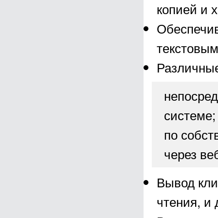
копией и 
Обеспечив
текстовым
Различные
непосред
системе;
по собст
через ве
Вывод кли
чтения, и