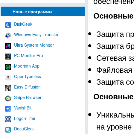
обеспечен
Новые программы
Основные 
DiskGeek
Защита пр
Windows Easy Transfer
Защита бр
Ultra System Monitor
Сетевая з
PC Monitor Pro
Modrinth App
Файловая
OpenTypeless
Защита co
Easy Diffusion
Основные 
Snipe Browser
VanishBit
Уникальны
LogonTime
на уровне
DocuClerk