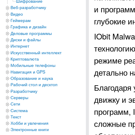
Шифрование
и программ
Веб-разработчику
Видео
глубокие и
Геймерам
Графика и дизайн
Деловые программы
IObit Malw
Диски и файлы
технологию
Интернет
Искусственный интеллект
режиме реа
Криптовалюта
Мобильные телефоны
детально н
Навигация и GPS
Образование и наука
Рабочий стол и десктоп
Благодаря 
Разработчику
движку и 
Серверы
Сети
программ, 
Система
Текст
сложные п
Хобби и увлечения
Электронные книги