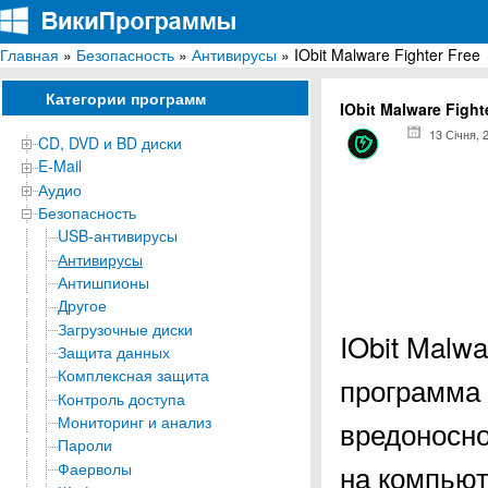
Главная
»
Безопасность
»
Антивирусы
» IObit Malware Fighter Free
ВикиПрограммы
Энциклопедия бесплатных компьютерных программ для Windows
Категории программ
IObit Malware Fight
13 Січня, 
CD, DVD и BD диски
E-Mail
Аудио
Безопасность
USB-антивирусы
Антивирусы
Антишпионы
Другое
Загрузочные диски
IObit Malw
Защита данных
Комплексная защита
программа 
Контроль доступа
Мониторинг и анализ
вредоносно
Пароли
на компьют
Фаерволы