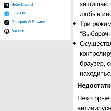
защищают 
BetterDiscord
любые инф
FluxDisk
Три режим
Genspark AI Browser
Authme
“Выборочн
Осуществл
контролир
браузер, c
находитьс
Недостатки
Некоторые 
антивирус