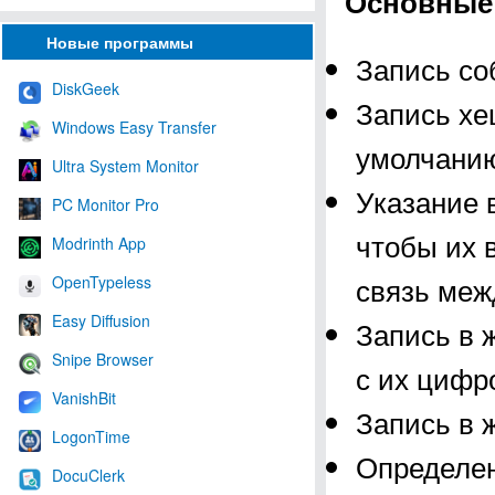
Основные
Новые программы
Запись со
DiskGeek
Запись хе
Windows Easy Transfer
умолчани
Ultra System Monitor
Указание 
PC Monitor Pro
чтобы их 
Modrinth App
связь меж
OpenTypeless
Easy Diffusion
Запись в 
Snipe Browser
с их цифр
VanishBit
Запись в 
LogonTime
Определен
DocuClerk