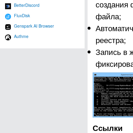
создания 
BetterDiscord
файла;
FluxDisk
Автоматич
Genspark AI Browser
Authme
реестра;
Запись в 
фиксирова
Ссылки