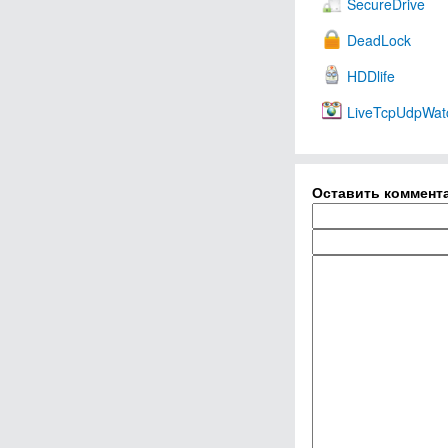
SecureDrive
DeadLock
HDDlife
LiveTcpUdpWat
Оставить коммент