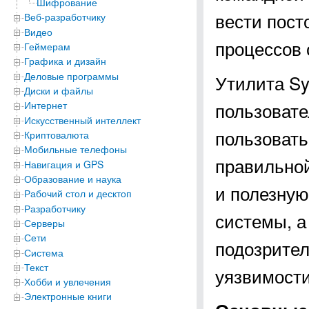
Шифрование
вести пост
Веб-разработчику
Видео
процессов 
Геймерам
Графика и дизайн
Деловые программы
Утилита Sy
Диски и файлы
пользовате
Интернет
Искусственный интеллект
пользовать
Криптовалюта
Мобильные телефоны
правильной
Навигация и GPS
Образование и наука
и полезну
Рабочий стол и десктоп
Разработчику
системы, а
Серверы
Сети
подозрите
Система
Текст
уязвимости
Хобби и увлечения
Электронные книги