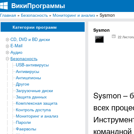
Главная
»
Безопасность
»
Мониторинг и анализ
» Sysmon
ВикиПрограммы
Энциклопедия бесплатных компьютерных программ для Windows
Категории программ
Sysmon
22 Листоп
CD, DVD и BD диски
E-Mail
Аудио
Безопасность
USB-антивирусы
Антивирусы
Антишпионы
Другое
Загрузочные диски
Sysmon – б
Защита данных
Комплексная защита
всех проце
Контроль доступа
Мониторинг и анализ
Инструмент
Пароли
командной 
Фаерволы