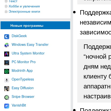
Текст
Хобби и увлечения
Поддержка
Электронные книги
независим
Новые программы
зависимос
DiskGeek
Поддержк
Windows Easy Transfer
Ultra System Monitor
“ночной 
PC Monitor Pro
дням нед
Modrinth App
клиенту 
OpenTypeless
аппаратн
Easy Diffusion
настраив
Snipe Browser
VanishBit
Поддержка