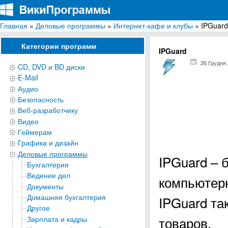
Главная
»
Деловые программы
»
Интернет-кафе и клубы
» IPGuard
ВикиПрограммы
Энциклопедия бесплатных компьютерных программ для Windows
Категории программ
IPGuard
26 Грудня,
CD, DVD и BD диски
E-Mail
Аудио
Безопасность
Веб-разработчику
Видео
Геймерам
Графика и дизайн
Деловые программы
IPGuard – 
Бухгалтерия
Ведение дел
компьютерн
Документы
Домашняя бухгалтерия
IPGuard та
Другое
товаров.
Зарплата и кадры