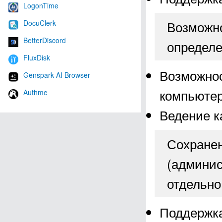
LogonTime
Возможно
DocuClerk
BetterDiscord
определе
FluxDisk
Возможнос
Genspark AI Browser
компьюте
Authme
Ведение к
Сохранен
(админис
отдельно
Поддержка