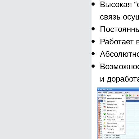
Высокая “о
связь осу
Постоянны
Работает в
Абсолютно
Возможнос
и доработ