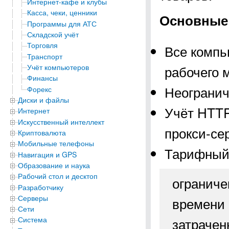
Интернет-кафе и клубы
Касса, чеки, ценники
Основные 
Программы для АТС
Складской учёт
Торговля
Все компь
Транспорт
Учёт компьютеров
рабочего 
Финансы
Неогранич
Форекс
Диски и файлы
Учёт HTTP
Интернет
Искусственный интеллект
прокси-се
Криптовалюта
Мобильные телефоны
Тарифный 
Навигация и GPS
Образование и наука
Рабочий стол и десктоп
ограниче
Разработчику
Серверы
времени 
Сети
затрачен
Система