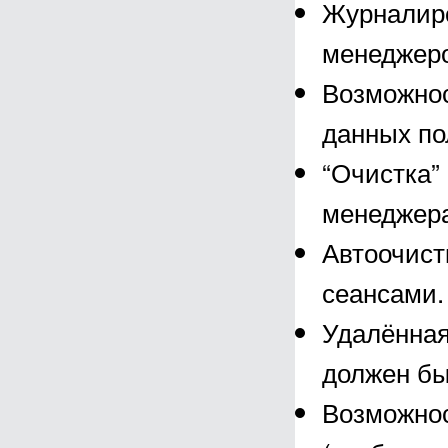
Журналиро
менеджеро
Возможнос
данных по
“Очистка”
менеджера
Автоочист
сеансами.
Удалённая
должен бы
Возможнос