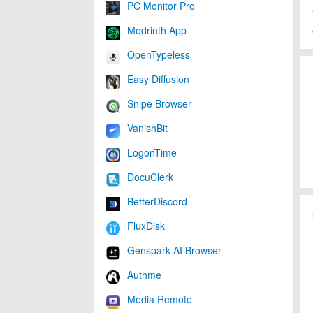
PC Monitor Pro
Modrinth App
OpenTypeless
Easy Diffusion
Snipe Browser
VanishBit
LogonTime
DocuClerk
BetterDiscord
FluxDisk
Genspark AI Browser
Authme
Media Remote