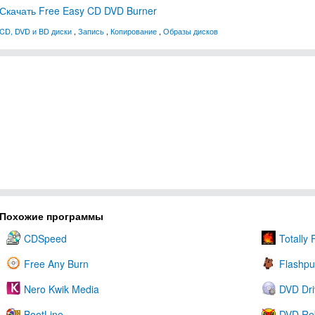
Скачать Free Easy CD DVD Burner
CD, DVD и BD диски
,
Запись
,
Копирование
,
Образы дисков
Похожие программы
CDSpeed
Totally 
Free Any Burn
Flashp
Nero Kwik Media
DVD Dri
BootLine
DVD Re