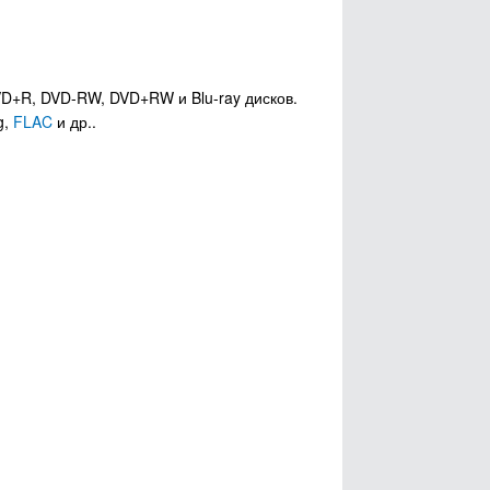
D+R, DVD-RW, DVD+RW и Blu-ray дисков.
g,
FLAC
и др..