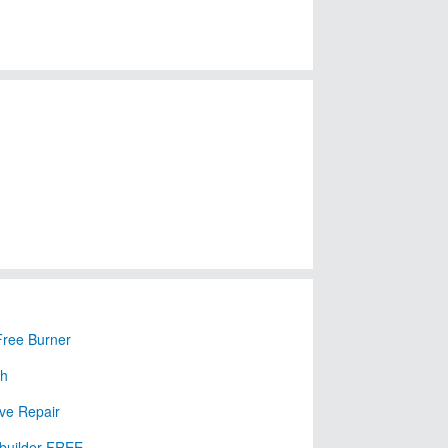
Free Burner
uh
ve Repair
builder FREE