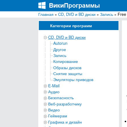
Главная
»
CD, DVD и BD диски
»
Запись
» Free
ВикиПрограммы
Энциклопедия бесплатных компьютерных про
Категории программ
CD, DVD и BD диски
Autorun
Другое
Запись
Копирование
Образы дисков
Снятие защиты
Эмуляторы приводов
E-Mail
Аудио
Безопасность
Веб-разработчику
Видео
Геймерам
Графика и дизайн