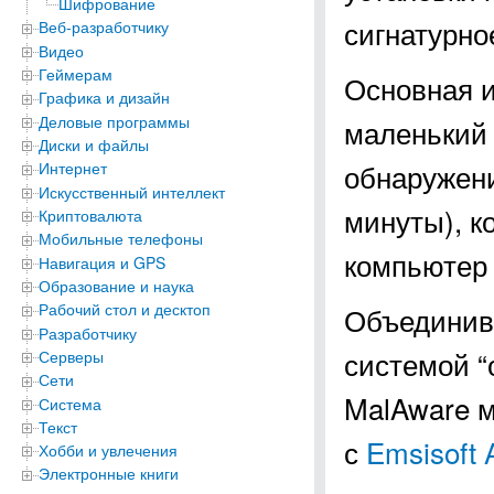
Шифрование
сигнатурно
Веб-разработчику
Видео
Геймерам
Основная и
Графика и дизайн
Деловые программы
маленький 
Диски и файлы
обнаружени
Интернет
Искусственный интеллект
минуты), к
Криптовалюта
Мобильные телефоны
компьютер 
Навигация и GPS
Образование и наука
Рабочий стол и десктоп
Объединив 
Разработчику
системой “
Серверы
Сети
MalAware м
Система
Текст
с
Emsisoft 
Хобби и увлечения
Электронные книги