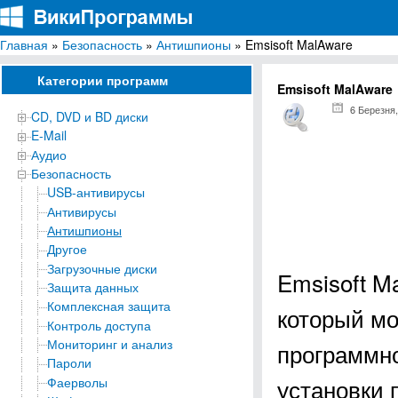
Главная
»
Безопасность
»
Антишпионы
» Emsisoft MalAware
ВикиПрограммы
Энциклопедия бесплатных компьютерных программ для Windows
Категории программ
Emsisoft MalAware
6 Березня,
CD, DVD и BD диски
E-Mail
Аудио
Безопасность
USB-антивирусы
Антивирусы
Антишпионы
Другое
Загрузочные диски
Emsisoft M
Защита данных
Комплексная защита
который мо
Контроль доступа
Мониторинг и анализ
программно
Пароли
установки 
Фаерволы