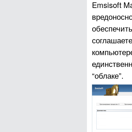
Emsisoft M
вредоносно
обеспечить
соглашаете
компьютере
единственн
“облаке”.