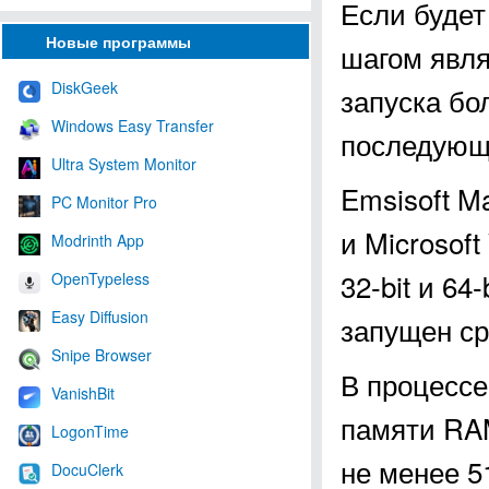
Если будет
Новые программы
шагом явля
DiskGeek
запуска бо
Windows Easy Transfer
последующе
Ultra System Monitor
Emsisoft M
PC Monitor Pro
и Microsof
Modrinth App
32-bit и 64
OpenTypeless
Easy Diffusion
запущен ср
Snipe Browser
В процессе
VanishBit
памяти RAM
LogonTime
не менее 5
DocuClerk