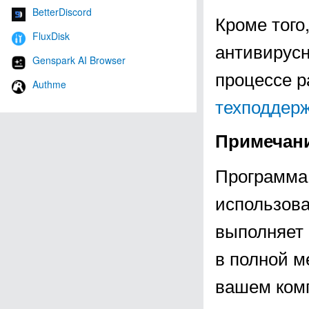
BetterDiscord
Кроме того
FluxDisk
антивирус
Genspark AI Browser
процессе р
Authme
техподдер
Примечан
Программа 
использова
выполняет 
в полной 
вашем ком